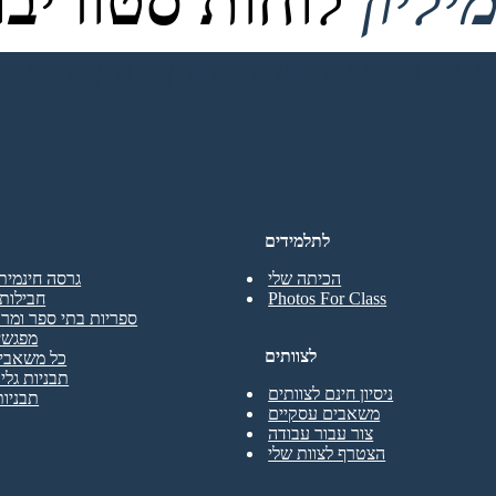
לוחות סטוריבור
לתלמידים
הכיתה שלי
גרסה חינמית
Photos For Class
חבילות 
ספריות בתי ספר ומרכ
מפגשי
לצוותים
כל משאבי 
תבניות גליו
ניסיון חינם לצוותים
תבניות
משאבים עסקיים
צור עבור עבודה
הצטרף לצוות שלי