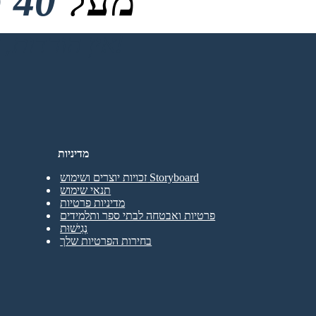
מעל
40 מיליון
אין הורדות, אין כרטיס אשראי ואין צורך בכניסה כדי לנסות!
מדיניות
זכויות יוצרים ושימוש Storyboard
תנאי שימוש
מדיניות פרטיות
פרטיות ואבטחה לבתי ספר ותלמידים
נְגִישׁוּת
בחירות הפרטיות שלך