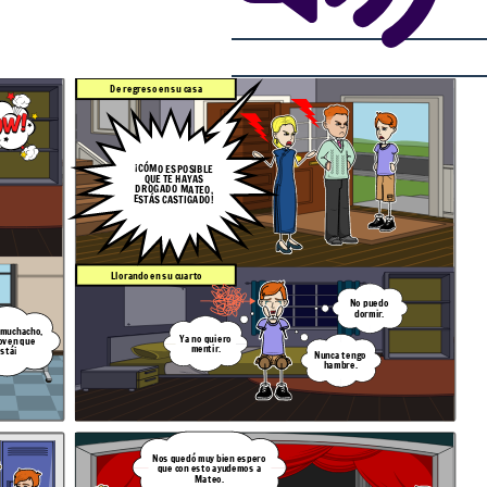
De regreso en su casa
¡CÓMO ES POSIBLE
QUE TE HAYAS
DROGADO MATEO,
ESTÁS CASTIGADO!
Llorando en su cuarto
No puedo
dormir.
 muchacho,
Ya no quiero
oven que
mentir.
stá¡
Nunca tengo
hambre.
Nos quedó muy bien espero
que con esto ayudemos a
Mateo.