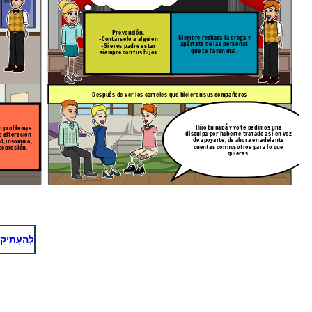
Prevención:
Siempre rechaza la droga y
-Contárselo a alguien
apártate de las personas
-Si eres padre estar
que te hacen mal.
siempre con tus hijos
Después de ver los carteles que hicieron sus compañeros
Hijo tu papá y yo te pedimos una
n problemas
disculpa por haberte tratado así en vez
o alteración
de apoyarte, de ahora en adelante
d, insomnio,
cuentas con nosotros para lo que
depresión.
quieras.
לְהַעְתִיק