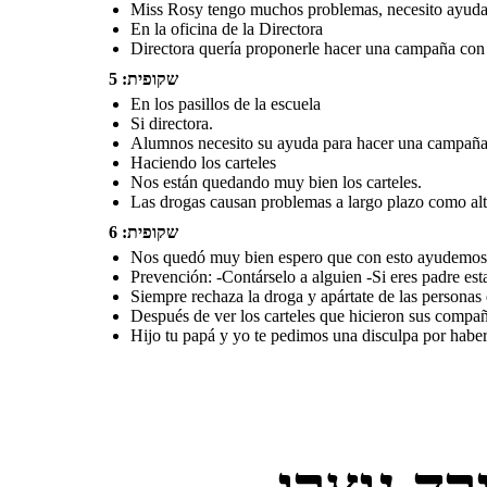
cuentas con nosotros para lo que
Miss Rosy tengo muchos problemas, necesito ayuda.
quieras.
En la oficina de la Directora
Directora quería proponerle hacer una campaña con 
שקופית: 5
En los pasillos de la escuela
Si directora.
Alumnos necesito su ayuda para hacer una campaña 
Haciendo los carteles
Nos están quedando muy bien los carteles.
Las drogas causan problemas a largo plazo como alt
שקופית: 6
Nos quedó muy bien espero que con esto ayudemos
Prevención: -Contárselo a alguien -Si eres padre est
Siempre rechaza la droga y apártate de las personas
Después de ver los carteles que hicieron sus compa
Hijo tu papá y yo te pedimos una disculpa por habert