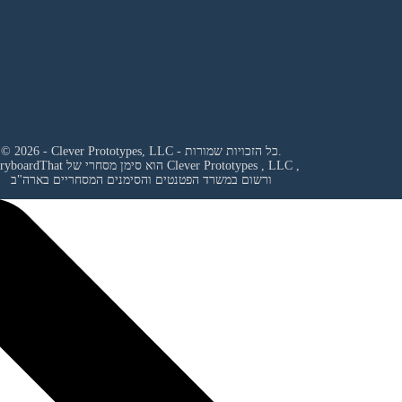
© 2026 - Clever Prototypes, LLC - כל הזכויות שמורות.
,
Clever Prototypes , LLC
StoryboardThat הוא סימן מסחרי של
ורשום במשרד הפטנטים והסימנים המסחריים בארה"ב