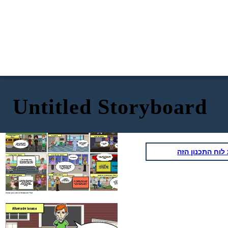
Untitled Storyboard
De regreso en su casa
En la noche en su cuarto
Afuera de la casa
¡Que mal me
siento!
¡CÓMO ES POSIBLE
Hola soy Mateo y estoy
QUE TE HAYAS
muy triste por todos los
DROGADO MATEO,
problemas que tengo.
ESTÁS CASTIGADO!
En el hospital
Al día siguiente en la
Llorando en su cuarto
escuela
No puedo
dormir.
!Pobre muchacho,
Mateo prueba estas
Ya no quiero
tan joven que
pastillas que te harán
mentir.
está¡
Nunca tengo
olvidar tus problemas.
hambre.
וח התכנון הזה
Al día siguiente en la escuela
En los pasillos de la escuela
Nos quedó muy bien espero
Si directora.
que con esto ayudemos a
Mateo.
Miss Rosy tengo muchos
problemas, necesito ayuda.
No te preocupes Mateo, juntos
encontraremos una solución.
Prevención:
Alumnos necesito su ayuda
Siempre rechaza la droga y
-Contárselo a alguien
para hacer una campaña
apártate de las personas
-Si eres padre estar
sobre los efectos de las
que te hacen mal.
siempre con tus hijos
drogas ¿Me ayudan ?
Haciendo los carteles
En la oficina de la Directora
Después de ver los carteles que hicieron sus compañeros
Nos están
quedando muy
Directora quería proponerle
Hijo tu papá y yo te pedimos una
Las drogas causan problemas
bien los carteles.
hacer una campaña con todos
disculpa por haberte tratado así en vez
a largo plazo como alteración
los alumnos para la
de apoyarte, de ahora en adelante
de humor, ansiedad, insomnio,
prevención de drogas.
cuentas con nosotros para lo que
muerte y hasta depresión.
Si claro maestra, cuente
quieras.
conmigo.
Create your own at Storyboard That
En la noche en su cuarto
Afuera de la casa
¡Que mal me
siento!