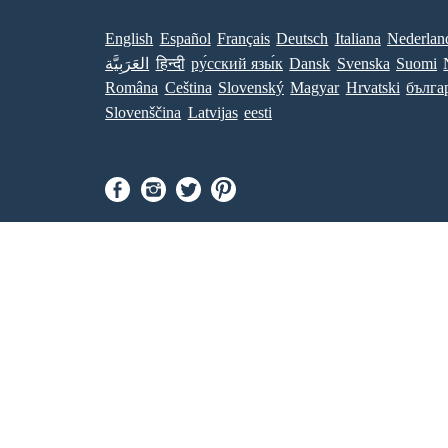
English
Español
Français
Deutsch
Italiana
Nederlan
Suomi
Svenska
Dansk
ру́сский язы́к
हिन्दी
العَرَبِيَّة
Româna
Ceština
Slovenský
Magyar
Hrvatski
бълга
Slovenščina
Latvijas
eesti