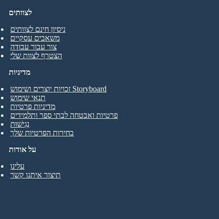
לצוותים
ניסיון חינם לצוותים
משאבים עסקיים
צור עבור עבודה
הצטרף לצוות שלי
מדיניות
זכויות יוצרים ושימוש Storyboard
תנאי שימוש
מדיניות פרטיות
פרטיות ואבטחה לבתי ספר ותלמידים
נְגִישׁוּת
בחירות הפרטיות שלך
על אודות
עלינו
תיצור איתנו קשר