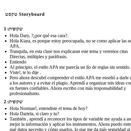
טקסט Storyboard
שקופית: 1
Hola Dary, ?¿por qué esa cara?.
Hola Kiara, es porque estoy preocupada, no se como aplicar las 
APA.
Tranquila, en esta clase nos explicaran este tema y veremos citas
Directas, múltiples y paráfrasis.
Entiendo
Al principio, el estilo APA me parecía un lío de reglas sin sentido.
Viste!, te lo dije .
Pero ahora descubrí comprender el estilo APA me enseñó a darle 
a los autores y a evitar el plagio. Aprendí a organizar mis ideas c
en fuentes confiables. Ahora escribo con más responsabilidad y
profesionalismo.
שקופית: 2
Hola Norman!, entendiste el tema de hoy?
Hola Dariela, si claro y tu?
También , aprendí a reconocer los tipos de variable me ayuda a an
mejor la información y aplicar los instrumentos. Ahora puedo ent
qué datos necesito y cómo usarlos, lo que me da más seguridad al