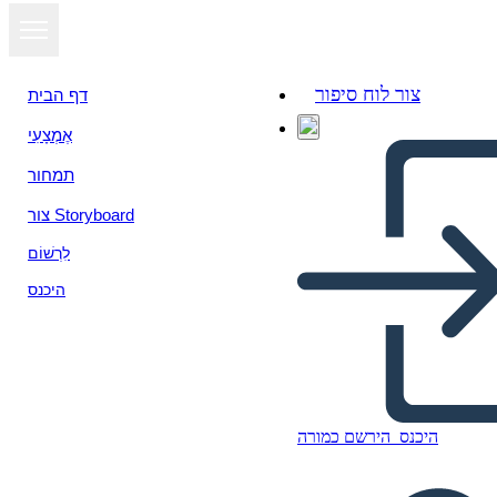
צור לוח סיפור
דף הבית
אֶמְצָעִי
הצג כמצגת
תמחור
צור Storyboard
לִרְשׁוֹם
היכנס
היכנס
הירשם כמורה
Untitled Storyboard