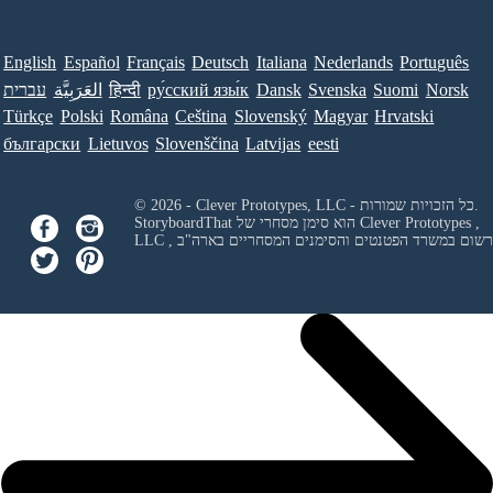
English
Español
Français
Deutsch
Italiana
Nederlands
Português
Norsk
Suomi
Svenska
Dansk
ру́сский язы́к
हिन्दी
العَرَبِيَّة
עברית
Türkçe
Polski
Româna
Ceština
Slovenský
Magyar
Hrvatski
български
Lietuvos
Slovenščina
Latvijas
eesti
© 2026 - Clever Prototypes, LLC - כל הזכויות שמורות.
Clever Prototypes ,
StoryboardThat הוא סימן מסחרי של
 ורשום במשרד הפטנטים והסימנים המסחריים בארה"ב
LLC