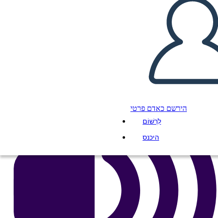
העתק את לוח התכנון הזה
ליצור לוח תכנון
הפעל מצגת
לקרוא לי
הירשם כאדם פרטי
לִרְשׁוֹם
היכנס