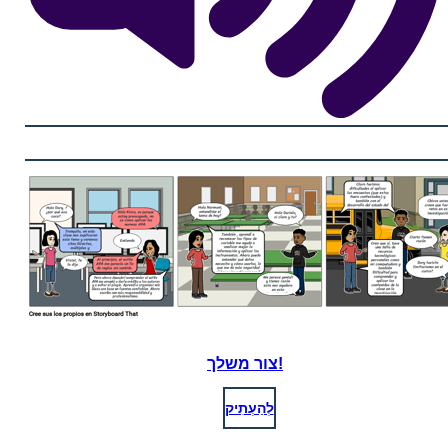
צור משלך!
לְהַעְתִיק