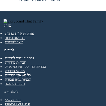
עֶזרָה
עזרה ושאלות נפוצות
יוצר לוח סיפור
כיצד להדפיס
למורים
גרסה חינמית למורים
חבילות מחוזיות
ספריות בתי ספר ומרכזי מדיה
מפגשי הדרכה
כל משאבי המורים
תבניות גליון עבודה
תבניות פוסטר
לתלמידים
הכיתה שלי
Photos For Class