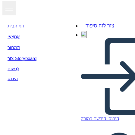
צור לוח סיפור
דף הבית
אֶמְצָעִי
הצג כמצגת
תמחור
צור Storyboard
לִרְשׁוֹם
היכנס
היכנס
הירשם כמורה
Untitled Storyboard