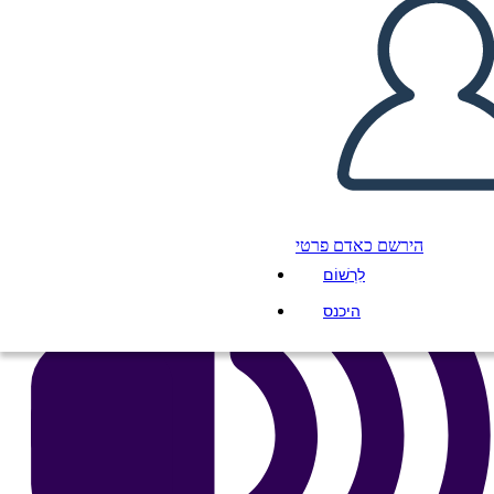
העתק את לוח התכנון הזה
ליצור לוח תכנון
הפעל מצגת
לקרוא לי
הירשם כאדם פרטי
לִרְשׁוֹם
היכנס