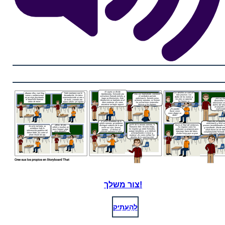
צור משלך!
לְהַעְתִיק