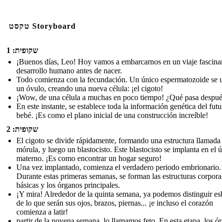
טקסט Storyboard
שקופית: 1
¡Buenos días, Leo! Hoy vamos a embarcarnos en un viaje fascinan
desarrollo humano antes de nacer.
Todo comienza con la fecundación. Un único espermatozoide se 
un óvulo, creando una nueva célula: ¡el cigoto!
¡Wow, de una célula a muchas en poco tiempo! ¿Qué pasa despu
En este instante, se establece toda la información genética del futu
bebé. ¡Es como el plano inicial de una construcción increíble!
שקופית: 2
El cigoto se divide rápidamente, formando una estructura llamada
mórula, y luego un blastocisto. Este blastocisto se implanta en el ú
materno. ¡Es como encontrar un hogar seguro!
Una vez implantado, comienza el verdadero periodo embrionario.
Durante estas primeras semanas, se forman las estructuras corpora
básicas y los órganos principales.
¡Y mira! Alrededor de la quinta semana, ya podemos distinguir e
de lo que serán sus ojos, brazos, piernas... ¡e incluso el corazón
comienza a latir!
partir de la novena semana, lo llamamos feto. En esta etapa, los ó