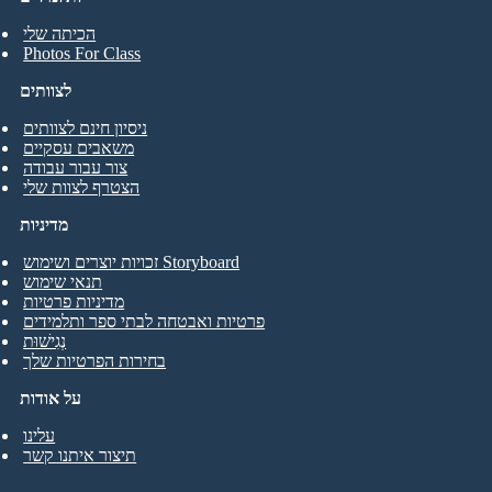
הכיתה שלי
Photos For Class
לצוותים
ניסיון חינם לצוותים
משאבים עסקיים
צור עבור עבודה
הצטרף לצוות שלי
מדיניות
זכויות יוצרים ושימוש Storyboard
תנאי שימוש
מדיניות פרטיות
פרטיות ואבטחה לבתי ספר ותלמידים
נְגִישׁוּת
בחירות הפרטיות שלך
על אודות
עלינו
תיצור איתנו קשר