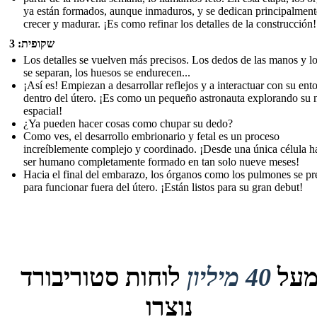
ya están formados, aunque inmaduros, y se dedican principalment
crecer y madurar. ¡Es como refinar los detalles de la construcción!
שקופית: 3
Los detalles se vuelven más precisos. Los dedos de las manos y lo
se separan, los huesos se endurecen...
¡Así es! Empiezan a desarrollar reflejos y a interactuar con su ent
dentro del útero. ¡Es como un pequeño astronauta explorando su 
espacial!
¿Ya pueden hacer cosas como chupar su dedo?
Como ves, el desarrollo embrionario y fetal es un proceso
increíblemente complejo y coordinado. ¡Desde una única célula h
ser humano completamente formado en tan solo nueve meses!
Hacia el final del embarazo, los órganos como los pulmones se p
para funcionar fuera del útero. ¡Están listos para su gran debut!
על
40 מיליון
לוחות סטוריבורד
נוצרו