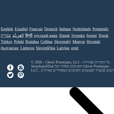
English
Español
Français
Deutsch
Italiana
Nederlands
Português
Norsk
Suomi
Svenska
Dansk
ру́сский язы́к
हिन्दी
العَرَبِيَّة
עברית
Türkçe
Polski
Româna
Ceština
Slovenský
Magyar
Hrvatski
български
Lietuvos
Slovenščina
Latvijas
eesti
© 2026 - Clever Prototypes, LLC - כל הזכויות שמורות.
Clever Prototypes ,
StoryboardThat הוא סימן מסחרי של
 ורשום במשרד הפטנטים והסימנים המסחריים בארה"ב
LLC