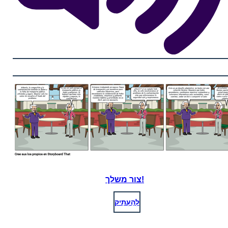
צור משלך!
לְהַעְתִיק