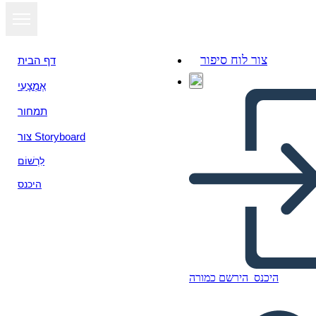
צור לוח סיפור
דף הבית
אֶמְצָעִי
הצג כמצגת
תמחור
צור Storyboard
לִרְשׁוֹם
היכנס
היכנס
הירשם כמורה
Untitled Storyboard