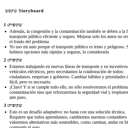
טקסט Storyboard
שקופית: 1
Además, la congestión y la contaminación también se deben a la f
transporte público eficiente y seguro. Mejorar solo los autos no re
el fondo del problema
Yo uso mi auto porque el transporte público es lento y peligroso. 
hubiera opciones más rápidas y seguras, lo consideraría
שקופית: 2
Estamos trabajando en nuevas líneas de transporte y en incentivos
vehículos eléctricos, pero necesitamos la colaboración de todos:
ciudadanos, empresas y gobierno. Cambiar hábitos y prioridades 
fácil, pero es necesario.
¡Claro! Y si se cumple todo ello, no sólo resolveremos el problema
contaminación sino que reforzaremos la seguridad vial y respirar
aire puro.
שקופית: 3
Esto es un desafío adaptativo: no basta con una solución técnica.
Requiere que todos aprendamos, cambiemos nuestras costumbres
valoremos alternativas más sostenibles, como caminar, andar en bi
compartir el auto