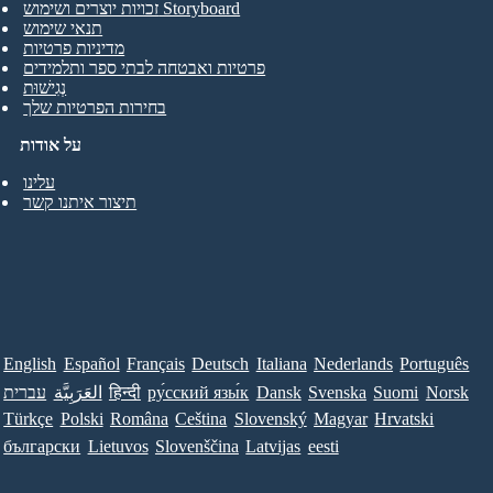
זכויות יוצרים ושימוש Storyboard
תנאי שימוש
מדיניות פרטיות
פרטיות ואבטחה לבתי ספר ותלמידים
נְגִישׁוּת
בחירות הפרטיות שלך
על אודות
עלינו
תיצור איתנו קשר
English
Español
Français
Deutsch
Italiana
Nederlands
Português
Norsk
Suomi
Svenska
Dansk
ру́сский язы́к
हिन्दी
العَرَبِيَّة
עברית
Türkçe
Polski
Româna
Ceština
Slovenský
Magyar
Hrvatski
български
Lietuvos
Slovenščina
Latvijas
eesti