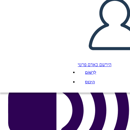
העתק את לוח התכנון הזה
ליצור לוח תכנון
הפעל מצגת
לקרוא לי
הירשם כאדם פרטי
לִרְשׁוֹם
היכנס