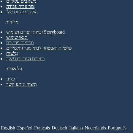
משאבים עסקיים
צור עבור עבודה
הצטרף לצוות שלי
מדיניות
זכויות יוצרים ושימוש Storyboard
תנאי שימוש
מדיניות פרטיות
פרטיות ואבטחה לבתי ספר ותלמידים
נְגִישׁוּת
בחירות הפרטיות שלך
על אודות
עלינו
תיצור איתנו קשר
English
Español
Français
Deutsch
Italiana
Nederlands
Português