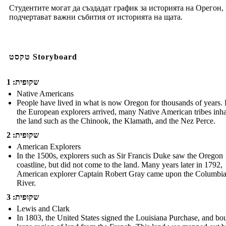
Студентите могат да създадат график за историята на Орегон,
подчертават важни събития от историята на щата.
טקסט Storyboard
שקופית: 1
Native Americans
People have lived in what is now Oregon for thousands of years.
the European explorers arrived, many Native American tribes inh
the land such as the Chinook, the Klamath, and the Nez Perce.
שקופית: 2
American Explorers
In the 1500s, explorers such as Sir Francis Duke saw the Oregon
coastline, but did not come to the land. Many years later in 1792,
American explorer Captain Robert Gray came upon the Columbi
River.
שקופית: 3
Lewis and Clark
In 1803, the United States signed the Louisiana Purchase, and bo