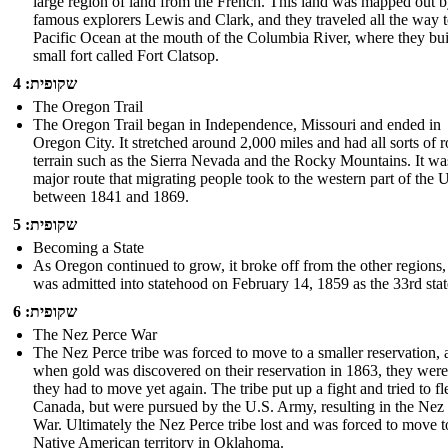
large region of land from the French. This land was mapped out 
famous explorers Lewis and Clark, and they traveled all the way t
Pacific Ocean at the mouth of the Columbia River, where they bui
small fort called Fort Clatsop.
שקופית: 4
The Oregon Trail
The Oregon Trail began in Independence, Missouri and ended in
Oregon City. It stretched around 2,000 miles and had all sorts of 
terrain such as the Sierra Nevada and the Rocky Mountains. It wa
major route that migrating people took to the western part of the 
between 1841 and 1869.
שקופית: 5
Becoming a State
As Oregon continued to grow, it broke off from the other regions,
was admitted into statehood on February 14, 1859 as the 33rd stat
שקופית: 6
The Nez Perce War
The Nez Perce tribe was forced to move to a smaller reservation, 
when gold was discovered on their reservation in 1863, they were
they had to move yet again. The tribe put up a fight and tried to fl
Canada, but were pursued by the U.S. Army, resulting in the Nez
War. Ultimately the Nez Perce tribe lost and was forced to move t
Native American territory in Oklahoma.