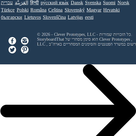
Norsk
Suomi
Svenska
Dansk
ру́сский язы́к
हिन्दी
العَرَبِيَّة
עברית
Türkçe
Polski
Româna
Ceština
Slovenský
Magyar
Hrvatski
български
Lietuvos
Slovenščina
Latvijas
eesti
© 2026 - Clever Prototypes, LLC - כל הזכויות שמורות.
Clever Prototypes ,
StoryboardThat הוא סימן מסחרי של
 ורשום במשרד הפטנטים והסימנים המסחריים בארה"ב
LLC