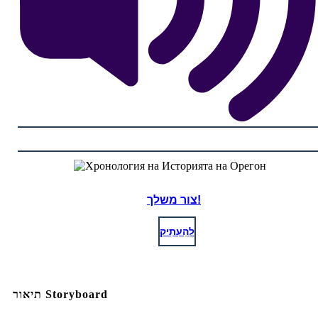
צור משלך!
לְהַעְתִיק
תיאור Storyboard