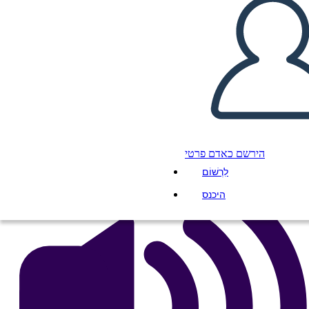
на Орегон
העתק את לוח התכנון הזה
ליצור לוח תכנון
הפעל מצגת
לקרוא לי
הירשם כאדם פרטי
לִרְשׁוֹם
היכנס