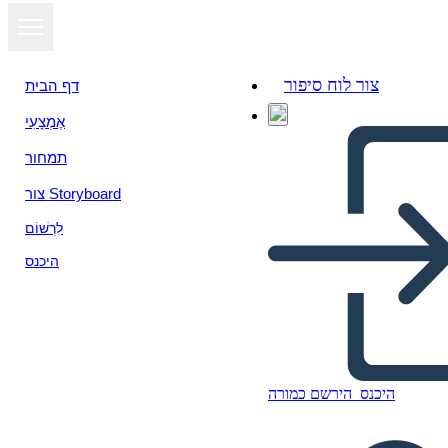
צור לוח סיפור
דף הבית
אֶמְצָעִי
תמחור
צור Storyboard
לִרְשׁוֹם
היכנס
היכנס
הירשם כמורה
Хронология на Историята