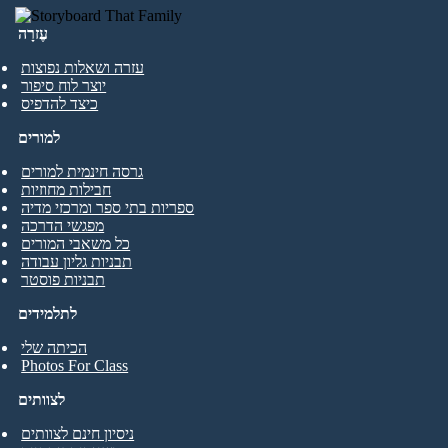
עֶזרָה
עזרה ושאלות נפוצות
יוצר לוח סיפור
כיצד להדפיס
למורים
גרסה חינמית למורים
חבילות מחוזיות
ספריות בתי ספר ומרכזי מדיה
מפגשי הדרכה
כל משאבי המורים
תבניות גליון עבודה
תבניות פוסטר
לתלמידים
הכיתה שלי
Photos For Class
לצוותים
ניסיון חינם לצוותים