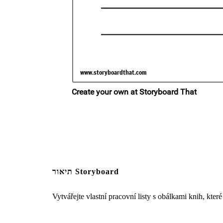
תיאור Storyboard
Vytvářejte vlastní pracovní listy s obálkami knih, kter