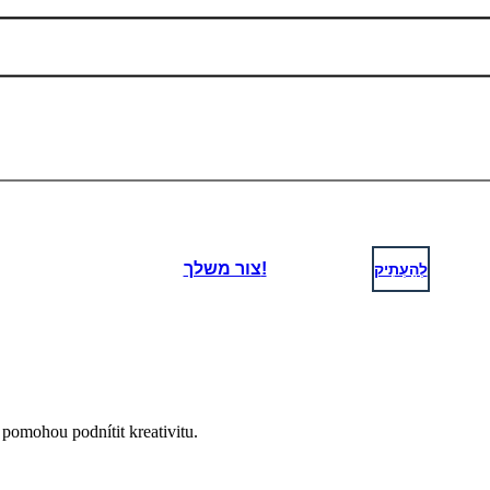
לְהַעְתִיק
צור משלך!
é pomohou podnítit kreativitu.