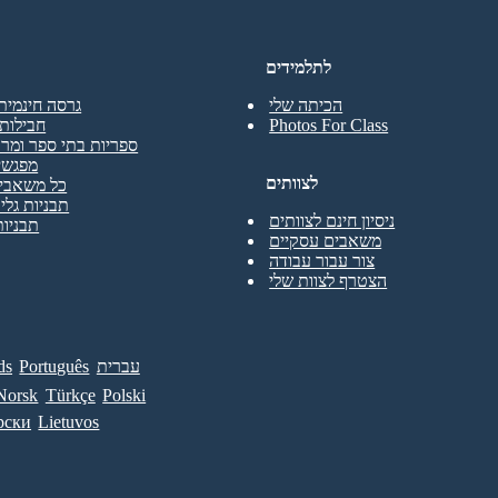
לתלמידים
הכיתה שלי
גרסה חינמית
Photos For Class
חבילות 
ספריות בתי ספר ומרכ
מפגשי
לצוותים
כל משאבי 
תבניות גליו
ניסיון חינם לצוותים
תבניות
משאבים עסקיים
צור עבור עבודה
הצטרף לצוות שלי
עברית
Português
ds
Norsk
Türkçe
Polski
рски
Lietuvos