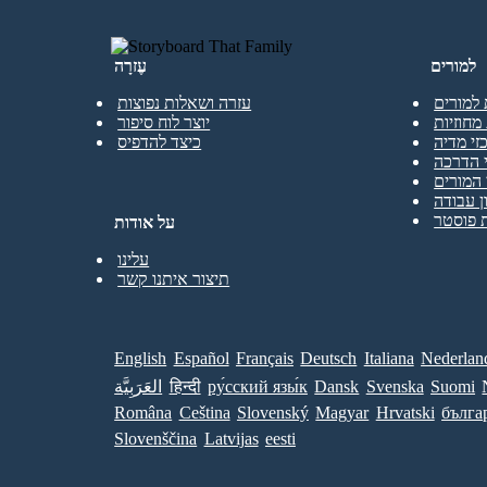
למורים
עֶזרָה
 למורים
עזרה ושאלות נפוצות
מחוזיות
יוצר לוח סיפור
זי מדיה
כיצד להדפיס
 הדרכה
המורים
ן עבודה
 פוסטר
על אודות
עלינו
תיצור איתנו קשר
English
Español
Français
Deutsch
Italiana
Nederlan
Suomi
Svenska
Dansk
ру́сский язы́к
हिन्दी
العَرَبِيَّة
Româna
Ceština
Slovenský
Magyar
Hrvatski
бълга
Slovenščina
Latvijas
eesti