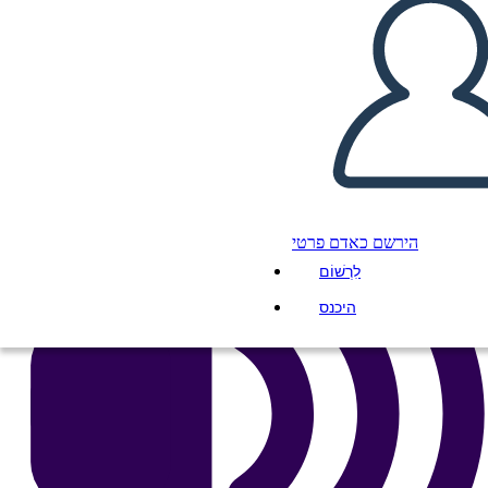
העתק את לוח התכנון הזה
ליצור לוח תכנון
הפעל מצגת
לקרוא לי
הירשם כאדם פרטי
לִרְשׁוֹם
היכנס