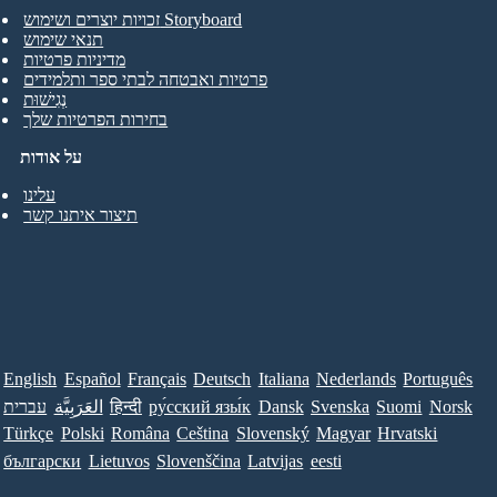
זכויות יוצרים ושימוש Storyboard
תנאי שימוש
מדיניות פרטיות
פרטיות ואבטחה לבתי ספר ותלמידים
נְגִישׁוּת
בחירות הפרטיות שלך
על אודות
עלינו
תיצור איתנו קשר
English
Español
Français
Deutsch
Italiana
Nederlands
Português
Norsk
Suomi
Svenska
Dansk
ру́сский язы́к
हिन्दी
العَرَبِيَّة
עברית
Türkçe
Polski
Româna
Ceština
Slovenský
Magyar
Hrvatski
български
Lietuvos
Slovenščina
Latvijas
eesti