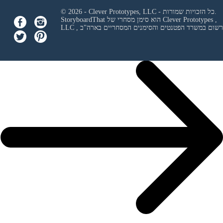
© 2026 - Clever Prototypes, LLC - כל הזכויות שמורות.
Clever Prototypes ,
StoryboardThat הוא סימן מסחרי של
 ורשום במשרד הפטנטים והסימנים המסחריים בארה"ב
LLC