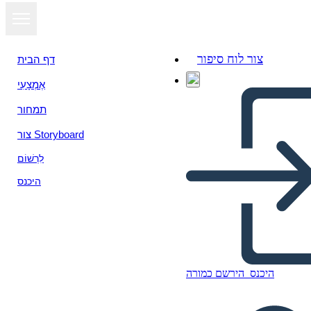
צור לוח סיפור
דף הבית
אֶמְצָעִי
הצג כמצגת
תמחור
צור Storyboard
לִרְשׁוֹם
היכנס
היכנס
הירשם כמורה
Šablona Vědeckého Procesu