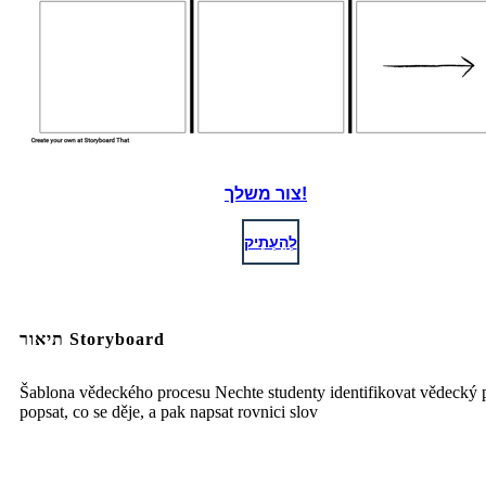
צור משלך!
לְהַעְתִיק
תיאור Storyboard
Šablona vědeckého procesu Nechte studenty identifikovat vědecký 
popsat, co se děje, a pak napsat rovnici slov