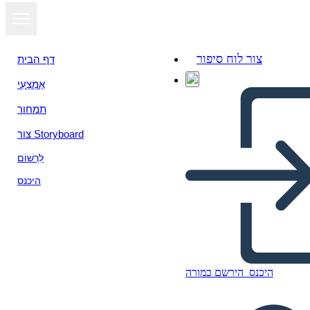
צור לוח סיפור
דף הבית
אֶמְצָעִי
הצג כמצגת
תמחור
צור Storyboard
לִרְשׁוֹם
היכנס
היכנס
הירשם כמורה
Autor/Roman Studie