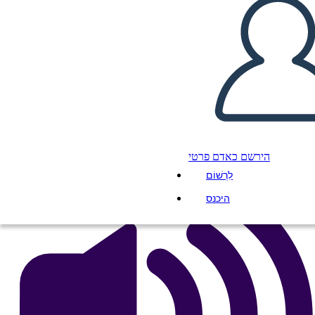
Infografik
העתק את לוח התכנון הזה
ליצור לוח תכנון
הפעל מצגת
לקרוא לי
הירשם כאדם פרטי
לִרְשׁוֹם
היכנס