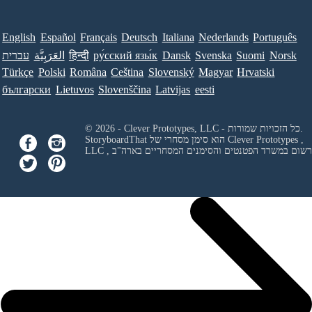
English
Español
Français
Deutsch
Italiana
Nederlands
Português
Norsk
Suomi
Svenska
Dansk
ру́сский язы́к
हिन्दी
العَرَبِيَّة
עברית
Türkçe
Polski
Româna
Ceština
Slovenský
Magyar
Hrvatski
български
Lietuvos
Slovenščina
Latvijas
eesti
© 2026 - Clever Prototypes, LLC - כל הזכויות שמורות.
Clever Prototypes ,
StoryboardThat הוא סימן מסחרי של
 ורשום במשרד הפטנטים והסימנים המסחריים בארה"ב
LLC