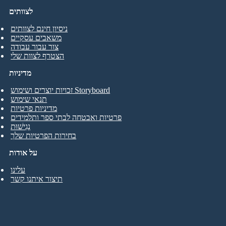
לצוותים
ניסיון חינם לצוותים
משאבים עסקיים
צור עבור עבודה
הצטרף לצוות שלי
מדיניות
זכויות יוצרים ושימוש Storyboard
תנאי שימוש
מדיניות פרטיות
פרטיות ואבטחה לבתי ספר ותלמידים
נְגִישׁוּת
בחירות הפרטיות שלך
על אודות
עלינו
תיצור איתנו קשר