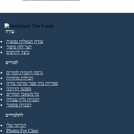
עֶזרָה
עזרה ושאלות נפוצות
יוצר לוח סיפור
כיצד להדפיס
למורים
גרסה חינמית למורים
חבילות מחוזיות
ספריות בתי ספר ומרכזי מדיה
מפגשי הדרכה
כל משאבי המורים
תבניות גליון עבודה
תבניות פוסטר
לתלמידים
הכיתה שלי
Photos For Class