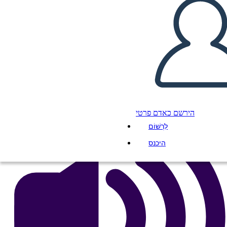
Einweihung
העתק את לוח התכנון הזה
ליצור לוח תכנון
הפעל מצגת
לקרוא לי
הירשם כאדם פרטי
לִרְשׁוֹם
היכנס