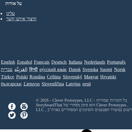
על אודות
עלינו
תיצור איתנו קשר
English
Español
Français
Deutsch
Italiana
Nederlands
Português
Norsk
Suomi
Svenska
Dansk
ру́сский язы́к
हिन्दी
العَرَبِيَّة
עברית
Türkçe
Polski
Româna
Ceština
Slovenský
Magyar
Hrvatski
български
Lietuvos
Slovenščina
Latvijas
eesti
© 2026 - Clever Prototypes, LLC - כל הזכויות שמורות.
Clever Prototypes ,
StoryboardThat הוא סימן מסחרי של
 ורשום במשרד הפטנטים והסימנים המסחריים בארה"ב
LLC