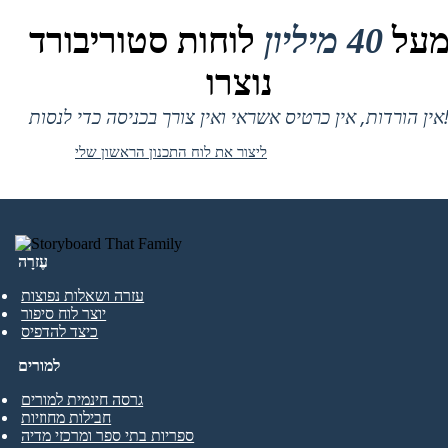
על
40 מיליון
לוחות סטוריבורד
נוצרו
 אין כרטיס אשראי ואין צורך בכניסה כדי לנסות!
ליצור את לוח התכנון הראשון שלי
עֶזרָה
עזרה ושאלות נפוצות
יוצר לוח סיפור
כיצד להדפיס
למורים
גרסה חינמית למורים
חבילות מחוזיות
ספריות בתי ספר ומרכזי מדיה