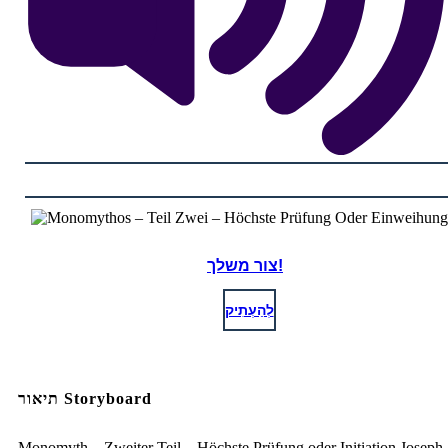
צור משלך!
לְהַעְתִיק
תיאור Storyboard
Monomyth – Zweiter Teil – Höchste Prüfung oder Initiation Joseph