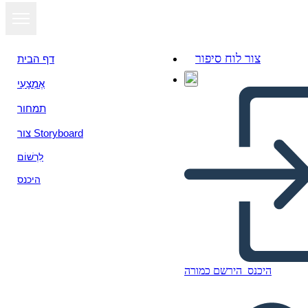
צור לוח סיפור
דף הבית
אֶמְצָעִי
תמחור
צור Storyboard
לִרְשׁוֹם
היכנס
Monomythos – Teil Zwei –
היכנס
הירשם כמורה
Höchste Prüfung Oder