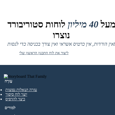
על
40 מיליון
לוחות סטוריבורד
נוצרו
 אין כרטיס אשראי ואין צורך בכניסה כדי לנסות!
ליצור את לוח התכנון הראשון שלי
עֶזרָה
עזרה ושאלות נפוצות
יוצר לוח סיפור
כיצד להדפיס
למורים