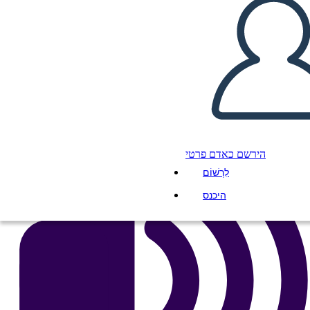
העתק את לוח התכנון הזה
ליצור לוח תכנון
הפעל מצגת
לקרוא לי
הירשם כאדם פרטי
לִרְשׁוֹם
היכנס