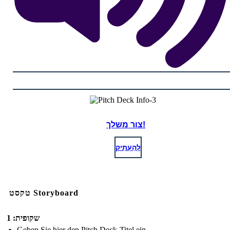
צור משלך!
לְהַעְתִיק
טקסט Storyboard
שקופית: 1
Geben Sie hier den Pitch Deck-Titel ein