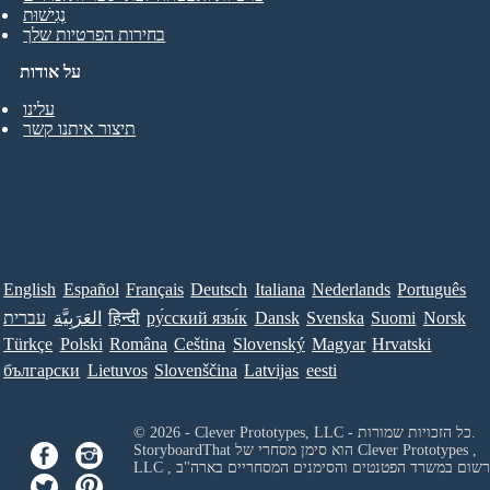
נְגִישׁוּת
בחירות הפרטיות שלך
על אודות
עלינו
תיצור איתנו קשר
English
Español
Français
Deutsch
Italiana
Nederlands
Português
Norsk
Suomi
Svenska
Dansk
ру́сский язы́к
हिन्दी
العَرَبِيَّة
עברית
Türkçe
Polski
Româna
Ceština
Slovenský
Magyar
Hrvatski
български
Lietuvos
Slovenščina
Latvijas
eesti
© 2026 - Clever Prototypes, LLC - כל הזכויות שמורות.
Clever Prototypes ,
StoryboardThat הוא סימן מסחרי של
 ורשום במשרד הפטנטים והסימנים המסחריים בארה"ב
LLC