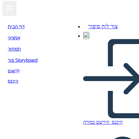
צור לוח סיפור
דף הבית
אֶמְצָעִי
תמחור
צור Storyboard
לִרְשׁוֹם
היכנס
היכנס
הירשם כמורה
Pitch Deck Info-3