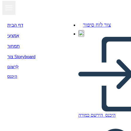
צור לוח סיפור
דף הבית
אֶמְצָעִי
הצג כמצגת
תמחור
צור Storyboard
לִרְשׁוֹם
היכנס
היכנס
הירשם כמורה
MATH