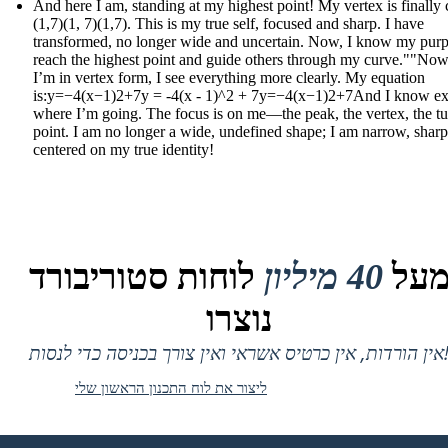
And here I am, standing at my highest point! My vertex is finally c
(1,7)(1, 7)(1,7). This is my true self, focused and sharp. I have
transformed, no longer wide and uncertain. Now, I know my purp
reach the highest point and guide others through my curve.""Now
I’m in vertex form, I see everything more clearly. My equation
is:y=−4(x−1)2+7y = -4(x - 1)^2 + 7y=−4(x−1)2+7And I know ex
where I’m going. The focus is on me—the peak, the vertex, the t
point. I am no longer a wide, undefined shape; I am narrow, sharp
centered on my true identity!
על
40 מיליון
לוחות סטוריבורד
נוצרו
 אין כרטיס אשראי ואין צורך בכניסה כדי לנסות!
ליצור את לוח התכנון הראשון שלי