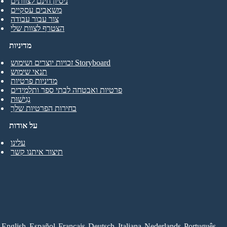
ניסיון חינם לצוותים
משאבים עסקיים
צור עבור עבודה
הצטרף לצוות שלי
מדיניות
זכויות יוצרים ושימוש Storyboard
תנאי שימוש
מדיניות פרטיות
פרטיות ואבטחה לבתי ספר ותלמידים
נְגִישׁוּת
בחירות הפרטיות שלך
על אודות
עלינו
תיצור איתנו קשר
English
Español
Français
Deutsch
Italiana
Nederlands
Português