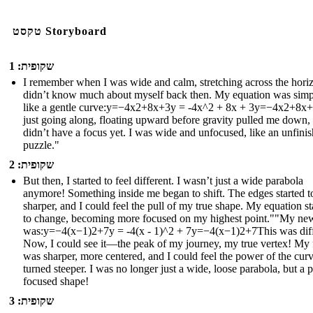
טקסט Storyboard
שקופית: 1
I remember when I was wide and calm, stretching across the horiz
didn’t know much about myself back then. My equation was simp
like a gentle curve:y=−4x2+8x+3y = -4x^2 + 8x + 3y=−4x2+8x+
just going along, floating upward before gravity pulled me down, 
didn’t have a focus yet. I was wide and unfocused, like an unfini
puzzle."
שקופית: 2
But then, I started to feel different. I wasn’t just a wide parabola
anymore! Something inside me began to shift. The edges started t
sharper, and I could feel the pull of my true shape. My equation st
to change, becoming more focused on my highest point.""My ne
was:y=−4(x−1)2+7y = -4(x - 1)^2 + 7y=−4(x−1)2+7This was diff
Now, I could see it—the peak of my journey, my true vertex! My
was sharper, more centered, and I could feel the power of the curve
turned steeper. I was no longer just a wide, loose parabola, but a p
focused shape!
שקופית: 3