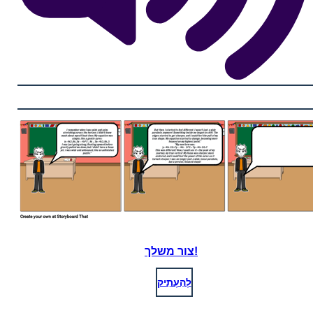
צור משלך!
לְהַעְתִיק