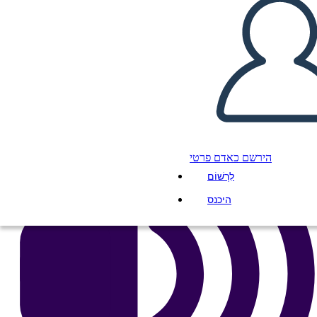
העתק את לוח התכנון הזה
ליצור לוח תכנון
הפעל מצגת
לקרוא לי
הירשם כאדם פרטי
לִרְשׁוֹם
היכנס