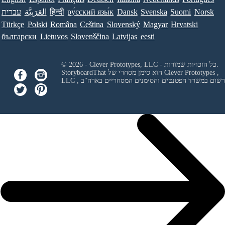
Norsk
Suomi
Svenska
Dansk
ру́сский язы́к
हिन्दी
العَرَبِيَّة
עברית
Türkçe
Polski
Româna
Ceština
Slovenský
Magyar
Hrvatski
български
Lietuvos
Slovenščina
Latvijas
eesti
© 2026 - Clever Prototypes, LLC - כל הזכויות שמורות.
Clever Prototypes ,
StoryboardThat הוא סימן מסחרי של
 ורשום במשרד הפטנטים והסימנים המסחריים בארה"ב
LLC