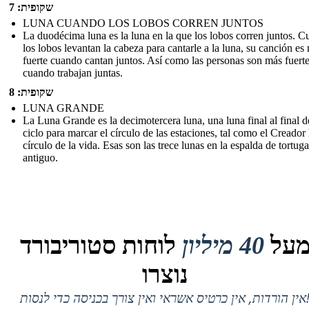
שקופית: 7
LUNA CUANDO LOS LOBOS CORREN JUNTOS
La duodécima luna es la luna en la que los lobos corren juntos. 
los lobos levantan la cabeza para cantarle a la luna, su canción es
fuerte cuando cantan juntos. Así como las personas son más fuert
cuando trabajan juntas.
שקופית: 8
LUNA GRANDE
La Luna Grande es la decimotercera luna, una luna final al final d
ciclo para marcar el círculo de las estaciones, tal como el Creador 
círculo de la vida. Esas son las trece lunas en la espalda de tortuga
antiguo.
על
40 מיליון
לוחות סטוריבורד
נוצרו
 אין כרטיס אשראי ואין צורך בכניסה כדי לנסות!