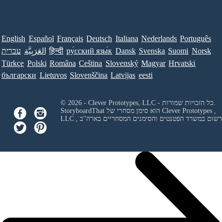
English
Español
Français
Deutsch
Italiana
Nederlands
Português
Norsk
Suomi
Svenska
Dansk
ру́сский язы́к
हिन्दी
العَرَبِيَّة
עברית
Türkçe
Polski
Româna
Ceština
Slovenský
Magyar
Hrvatski
български
Lietuvos
Slovenščina
Latvijas
eesti
© 2026 - Clever Prototypes, LLC - כל הזכויות שמורות.
Clever Prototypes ,
StoryboardThat הוא סימן מסחרי של
 ורשום במשרד הפטנטים והסימנים המסחריים בארה"ב
LLC