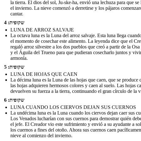
la tierra. El dios del sol, Ju-ske-ha, envió una lechuza para que se 
el invierno. La nieve comenzó a derretirse y los pájaros comenzar
cantar.
שקופית: 4
LUNA DE ARROZ SALVAJE
La octava luna es la Luna del arroz salvaje. Esta luna llega cuando
el momento de cosechar este alimento. La leyenda dice que el Cr
regaló arroz silvestre a los dos pueblos que creó a partir de la Os
y el Águila del Trueno para que pudieran cosecharlo juntos y vivi
armonía.
שקופית: 5
LUNA DE HOJAS QUE CAEN
La décima luna es la Luna de las hojas que caen, que se produce
las hojas adquieren hermosos colores y caen al suelo. Las hojas c
devuelven su fuerza a la tierra, continuando el gran círculo de la v
שקופית: 6
LUNA CUANDO LOS CIERVOS DEJAN SUS CUERNOS
La undécima luna es la Luna cuando los ciervos dejan caer sus cu
Los Venados lucharían con sus cuernos para demostrar quién debe
el jefe. El Creador vio este sufrimiento y envió a su ayudante a sol
los cuernos a fines del otoño. Ahora sus cuernos caen pacíficamen
nieve al comienzo del invierno.