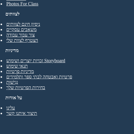
Photos For Class
לצוותים
ניסיון חינם לצוותים
משאבים עסקיים
צור עבור עבודה
הצטרף לצוות שלי
מדיניות
זכויות יוצרים ושימוש Storyboard
תנאי שימוש
מדיניות פרטיות
פרטיות ואבטחה לבתי ספר ותלמידים
נְגִישׁוּת
בחירות הפרטיות שלך
על אודות
עלינו
תיצור איתנו קשר