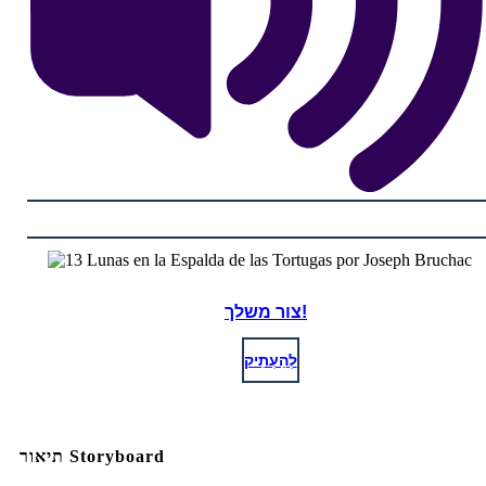
צור משלך!
לְהַעְתִיק
תיאור Storyboard