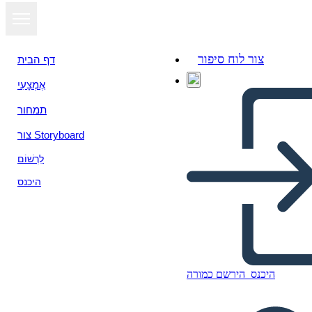
צור לוח סיפור
דף הבית
אֶמְצָעִי
תמחור
צור Storyboard
לִרְשׁוֹם
היכנס
היכנס
הירשם כמורה