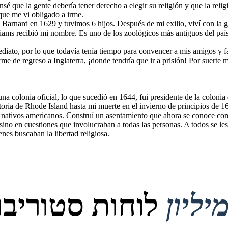
que la gente debería tener derecho a elegir su religión y que la religi
 que me vi obligado a irme.
 Barnard en 1629 y tuvimos 6 hijos. Después de mi exilio, viví con l
iams recibió mi nombre. Es uno de los zoológicos más antiguos del país
iato, por lo que todavía tenía tiempo para convencer a mis amigos y fa
me de regreso a Inglaterra, ¡donde tendría que ir a prisión! Por suerte 
a colonia oficial, lo que sucedió en 1644, fui presidente de la colonia 
toria de Rhode Island hasta mi muerte en el invierno de principios de 1
os nativos americanos. Construí un asentamiento que ahora se conoce co
sino en cuestiones que involucraban a todas las personas. A todos se les 
nes buscaban la libertad religiosa.
לוחות סטוריבור