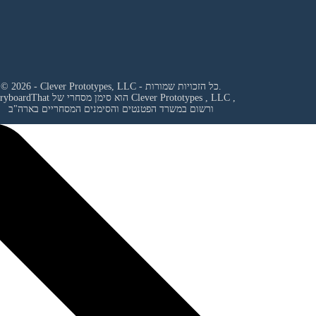
© 2026 - Clever Prototypes, LLC - כל הזכויות שמורות.
,
Clever Prototypes , LLC
StoryboardThat הוא סימן מסחרי של
ורשום במשרד הפטנטים והסימנים המסחריים בארה"ב