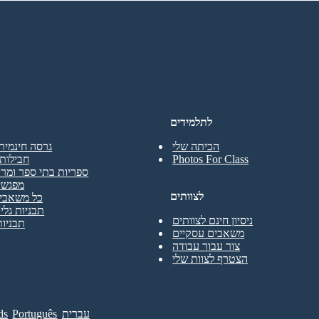
לתלמידים
הכיתה שלי
גרסה חינמית
Photos For Class
חבילות 
ספריות בתי ספר ומרכ
מפגשי
לצוותים
כל משאבי 
תבניות גליו
ניסיון חינם לצוותים
תבניות
משאבים עסקיים
צור עבור עבודה
הצטרף לצוות שלי
עברית
Português
ds