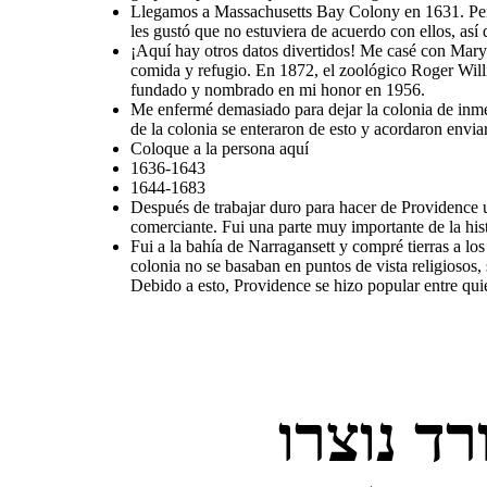
Llegamos a Massachusetts Bay Colony en 1631. Pensé 
les gustó que no estuviera de acuerdo con ellos, así
¡Aquí hay otros datos divertidos! Me casé con Mary
comida y refugio. En 1872, el zoológico Roger Will
fundado y nombrado en mi honor en 1956.
Me enfermé demasiado para dejar la colonia de inmed
de la colonia se enteraron de esto y acordaron enviar
Coloque a la persona aquí
1636-1643
1644-1683
Después de trabajar duro para hacer de Providence un
comerciante. Fui una parte muy importante de la his
Fui a la bahía de Narragansett y compré tierras a l
colonia no se basaban en puntos de vista religiosos, 
Debido a esto, Providence se hizo popular entre quie
ד נוצרו