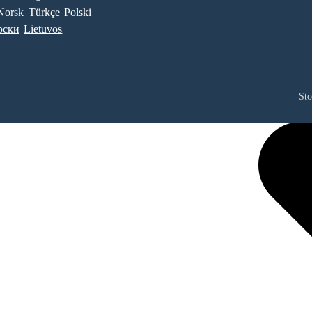
Norsk
Türkçe
Polski
рски
Lietuvos