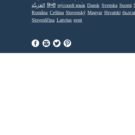
Suomi
Svenska
Dansk
ру́сский язы́к
हिन्दी
العَرَبِيَّة
Româna
Ceština
Slovenský
Magyar
Hrvatski
бълга
Slovenščina
Latvijas
eesti