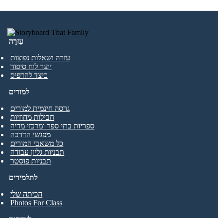
עֶזרָה
עזרה ושאלות נפוצות
יוצר לוח סיפור
כיצד להדפיס
למורים
גרסה חינמית למורים
חבילות מחוזיות
ספריות בתי ספר ומרכזי מדיה
מפגשי הדרכה
כל משאבי המורים
תבניות גליון עבודה
תבניות פוסטר
לתלמידים
הכיתה שלי
Photos For Class