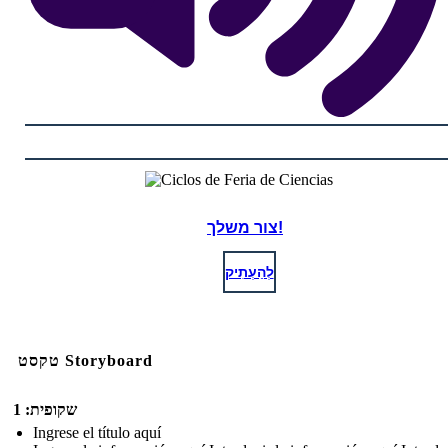
צור משלך!
לְהַעְתִיק
טקסט Storyboard
שקופית: 1
Ingrese el título aquí