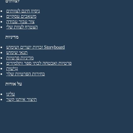
לצוותים
ניסיון חינם לצוותים
משאבים עסקיים
צור עבור עבודה
הצטרף לצוות שלי
מדיניות
זכויות יוצרים ושימוש Storyboard
תנאי שימוש
מדיניות פרטיות
פרטיות ואבטחה לבתי ספר ותלמידים
נְגִישׁוּת
בחירות הפרטיות שלך
על אודות
עלינו
תיצור איתנו קשר