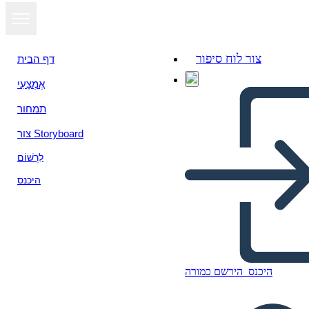
צור לוח סיפור
דף הבית
אֶמְצָעִי
תמחור
צור Storyboard
לִרְשׁוֹם
היכנס
היכנס
הירשם כמורה
Ciclos de Feria de Ciencias