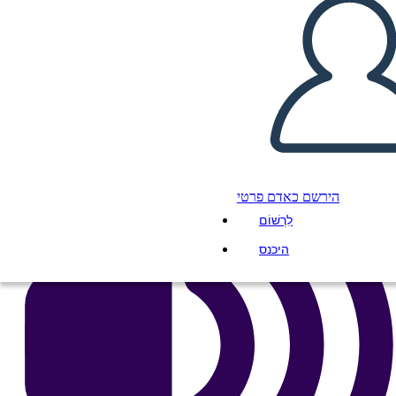
העתק את לוח התכנון הזה
ליצור לוח תכנון
הפעל מצגת
לקרוא לי
הירשם כאדם פרטי
לִרְשׁוֹם
היכנס