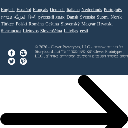
English
Español
Français
Deutsch
Italiana
Nederlands
Português
Norsk
Suomi
Svenska
Dansk
ру́сский язы́к
हिन्दी
العَرَبِيَّة
עברית
Türkçe
Polski
Româna
Ceština
Slovenský
Magyar
Hrvatski
български
Lietuvos
Slovenščina
Latvijas
eesti
© 2026 - Clever Prototypes, LLC - כל הזכויות שמורות.
Clever Prototypes ,
StoryboardThat הוא סימן מסחרי של
 ורשום במשרד הפטנטים והסימנים המסחריים בארה"ב
LLC