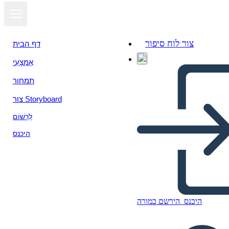
צור לוח סיפור
דף הבית
אֶמְצָעִי
תמחור
צור Storyboard
לִרְשׁוֹם
היכנס
היכנס
הירשם כמורה
Diseño-Pensamiento Info-3