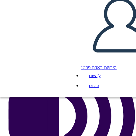
העתק את לוח התכנון הזה
ליצור לוח תכנון
הפעל מצגת
לקרוא לי
הירשם כאדם פרטי
לִרְשׁוֹם
היכנס