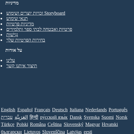
מדיניות
זכויות יוצרים ושימוש Storyboard
תנאי שימוש
מדיניות פרטיות
פרטיות ואבטחה לבתי ספר ותלמידים
נְגִישׁוּת
בחירות הפרטיות שלך
על אודות
עלינו
תיצור איתנו קשר
English
Español
Français
Deutsch
Italiana
Nederlands
Português
Norsk
Suomi
Svenska
Dansk
ру́сский язы́к
हिन्दी
العَرَبِيَّة
עברית
Türkçe
Polski
Româna
Ceština
Slovenský
Magyar
Hrvatski
български
Lietuvos
Slovenščina
Latvijas
eesti