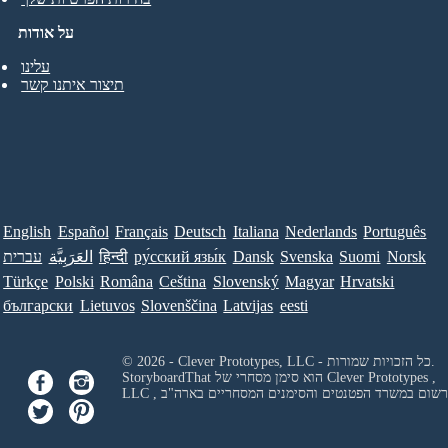
על אודות
עלינו
תיצור איתנו קשר
English
Español
Français
Deutsch
Italiana
Nederlands
Português
Norsk
Suomi
Svenska
Dansk
ру́сский язы́к
हिन्दी
العَرَبِيَّة
עברית
Türkçe
Polski
Româna
Ceština
Slovenský
Magyar
Hrvatski
български
Lietuvos
Slovenščina
Latvijas
eesti
© 2026 - Clever Prototypes, LLC - כל הזכויות שמורות.
Clever Prototypes ,
StoryboardThat הוא סימן מסחרי של
 ורשום במשרד הפטנטים והסימנים המסחריים בארה"ב
LLC