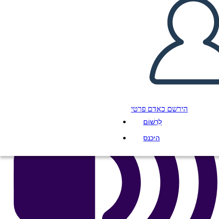
העתק את לוח התכנון הזה
ליצור לוח תכנון
הפעל מצגת
לקרוא לי
הירשם כאדם פרטי
לִרְשׁוֹם
היכנס