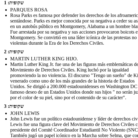
שקופית: 1
PARQUES ROSA
Rosa Parks es famosa por defender los derechos de los afroameri
sentándose. Parks es mejor conocida por su negativa a ceder su as
en un autobús público en Montgomery, Alabama a un hombre bla
Fue arrestada por su negativa y sus acciones provocaron boicots 
Montgomery. Se convirtió en una líder icónica de las protestas no
violentas durante la Era de los Derechos Civiles.
שקופית: 2
MARTIN LUTHER KING HIJO.
Martin Luther King Jr. fue una de las figuras más emblemáticas de
Movimiento de Derechos Civiles. King luchó por la igualdad
promoviendo la no violencia. El discurso "Tengo un sueño" de K
venerado como uno de los más grandes de la historia de Estados
Unidos. Se dirigió a 200.000 estadounidenses en Washington DC
famoso deseo de un Estados Unidos donde sus hijos " no serán j
por el color de su piel, sino por el contenido de su carácter".
שקופית: 3
JOHN LEWIS
John Lewis fue un político estadounidense y líder de derechos civi
Lewis fue una figura clave del Movimiento de Derechos Civiles
presidente del Comité Coordinador Estudiantil No Violento (SNC
También jugó un papel icónico en la Marcha sobre Selma, que co