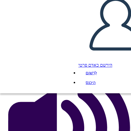
Civiles
העתק את לוח התכנון הזה
ליצור לוח תכנון
הפעל מצגת
לקרוא לי
הירשם כאדם פרטי
לִרְשׁוֹם
היכנס