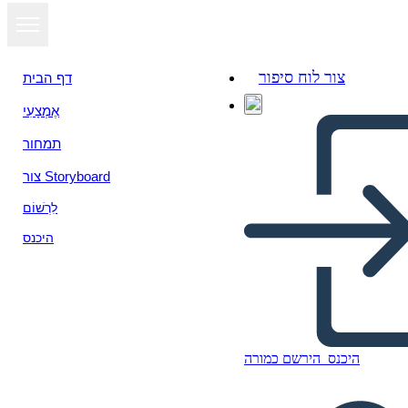
צור לוח סיפור
דף הבית
אֶמְצָעִי
תמחור
צור Storyboard
לִרְשׁוֹם
היכנס
היכנס
הירשם כמורה
Figuras Destacadas del
Movimiento de Derechos