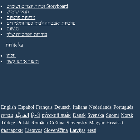
זכויות יוצרים ושימוש Storyboard
תנאי שימוש
מדיניות פרטיות
פרטיות ואבטחה לבתי ספר ותלמידים
נְגִישׁוּת
בחירות הפרטיות שלך
על אודות
עלינו
תיצור איתנו קשר
English
Español
Français
Deutsch
Italiana
Nederlands
Português
Norsk
Suomi
Svenska
Dansk
ру́сский язы́к
हिन्दी
العَرَبِيَّة
עברית
Türkçe
Polski
Româna
Ceština
Slovenský
Magyar
Hrvatski
български
Lietuvos
Slovenščina
Latvijas
eesti