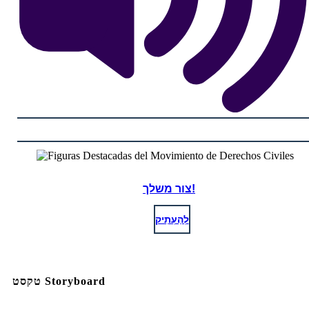
צור משלך!
לְהַעְתִיק
טקסט Storyboard