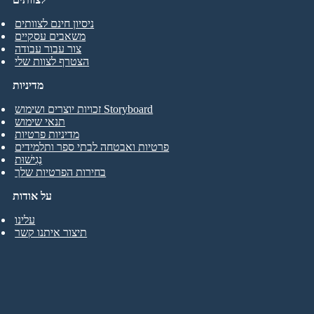
ניסיון חינם לצוותים
משאבים עסקיים
צור עבור עבודה
הצטרף לצוות שלי
מדיניות
זכויות יוצרים ושימוש Storyboard
תנאי שימוש
מדיניות פרטיות
פרטיות ואבטחה לבתי ספר ותלמידים
נְגִישׁוּת
בחירות הפרטיות שלך
על אודות
עלינו
תיצור איתנו קשר