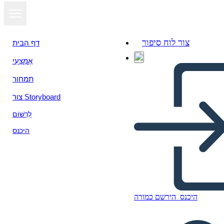
צור לוח סיפור
דף הבית
אֶמְצָעִי
תמחור
צור Storyboard
לִרְשׁוֹם
היכנס
היכנס
הירשם כמורה
Folleto de 13 Colonias