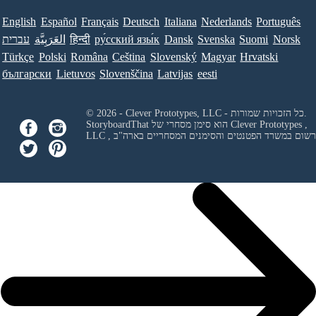
English
Español
Français
Deutsch
Italiana
Nederlands
Português
Norsk
Suomi
Svenska
Dansk
ру́сский язы́к
हिन्दी
العَرَبِيَّة
עברית
Türkçe
Polski
Româna
Ceština
Slovenský
Magyar
Hrvatski
български
Lietuvos
Slovenščina
Latvijas
eesti
© 2026 - Clever Prototypes, LLC - כל הזכויות שמורות.
Clever Prototypes ,
StoryboardThat הוא סימן מסחרי של
 ורשום במשרד הפטנטים והסימנים המסחריים בארה"ב
LLC