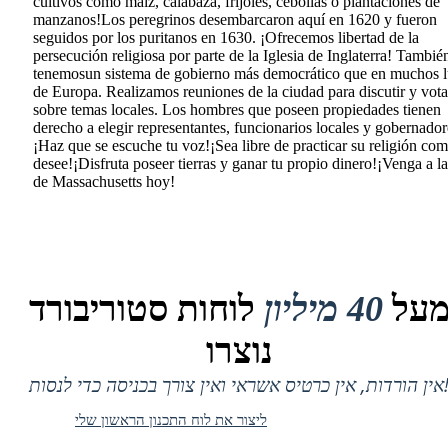
cultivos como maíz, calabaza, frijoles, cebollas o plantaciones de
manzanos!Los peregrinos desembarcaron aquí en 1620 y fueron
seguidos por los puritanos en 1630. ¡Ofrecemos libertad de la
persecución religiosa por parte de la Iglesia de Inglaterra! Tambié
tenemosun sistema de gobierno más democrático que en muchos l
de Europa. Realizamos reuniones de la ciudad para discutir y vota
sobre temas locales. Los hombres que poseen propiedades tienen
derecho a elegir representantes, funcionarios locales y gobernador
¡Haz que se escuche tu voz!¡Sea libre de practicar su religión co
desee!¡Disfruta poseer tierras y ganar tu propio dinero!¡Venga a l
de Massachusetts hoy!
על
40 מיליון
לוחות סטוריבורד
נוצרו
 אין כרטיס אשראי ואין צורך בכניסה כדי לנסות!
ליצור את לוח התכנון הראשון שלי