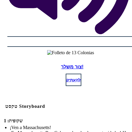
צור משלך!
לְהַעְתִיק
טקסט Storyboard
שקופית: 1
¡Ven a Massachusetts!