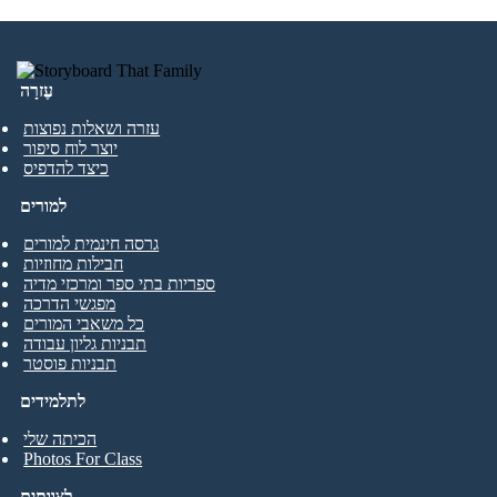
עֶזרָה
עזרה ושאלות נפוצות
יוצר לוח סיפור
כיצד להדפיס
למורים
גרסה חינמית למורים
חבילות מחוזיות
ספריות בתי ספר ומרכזי מדיה
מפגשי הדרכה
כל משאבי המורים
תבניות גליון עבודה
תבניות פוסטר
לתלמידים
הכיתה שלי
Photos For Class
לצוותים