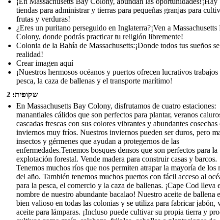
¡En Massachusetts Bay Colony, abundan las oportunidades!¡Hay
tiendas para administrar y tierras para pequeñas granjas para culti
frutas y verduras!
¿Eres un puritano perseguido en Inglaterra?¡Ven a Massachusetts
Colony, donde podrás practicar tu religión libremente!
Colonia de la Bahía de Massachusetts:¡Donde todos tus sueños s
realidad!
Crear imagen aquí
¡Nuestros hermosos océanos y puertos ofrecen lucrativos trabajos 
pesca, la caza de ballenas y el transporte marítimo!
שקופית: 2
En Massachusetts Bay Colony, disfrutamos de cuatro estaciones:
manantiales cálidos que son perfectos para plantar, veranos caluro
cascadas frescas con sus colores vibrantes y abundantes cosechas 
inviernos muy fríos. Nuestros inviernos pueden ser duros, pero m
insectos y gérmenes que ayudan a protegernos de las
enfermedades.Tenemos bosques densos que son perfectos para la
explotación forestal. Vende madera para construir casas y barcos.
Tenemos muchos ríos que nos permiten atrapar la mayoría de los
del año. También tenemos muchos puertos con fácil acceso al oc
para la pesca, el comercio y la caza de ballenas. ¡Cape Cod lleva e
nombre de nuestro abundante bacalao! Nuestro aceite de ballena 
bien valioso en todas las colonias y se utiliza para fabricar jabón, 
aceite para lámparas. ¡Incluso puede cultivar su propia tierra y pr