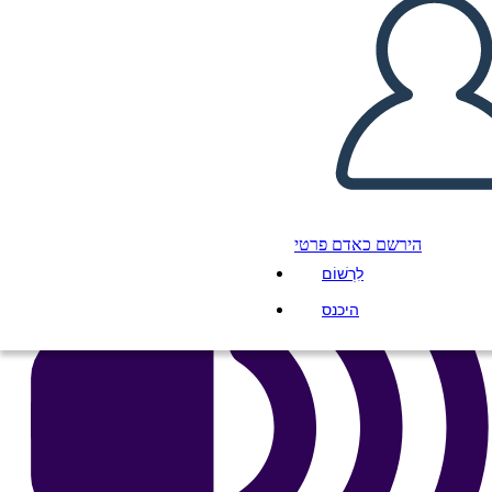
העתק את לוח התכנון הזה
ליצור לוח תכנון
הפעל מצגת
לקרוא לי
הירשם כאדם פרטי
לִרְשׁוֹם
היכנס