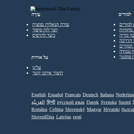
למורים
עֶזרָה
 למורים
עזרה ושאלות נפוצות
מחוזיות
יוצר לוח סיפור
זי מדיה
כיצד להדפיס
 הדרכה
המורים
ן עבודה
 פוסטר
על אודות
עלינו
תיצור איתנו קשר
English
Español
Français
Deutsch
Italiana
Nederlan
Suomi
Svenska
Dansk
ру́сский язы́к
हिन्दी
العَرَبِيَّة
Româna
Ceština
Slovenský
Magyar
Hrvatski
бълга
Slovenščina
Latvijas
eesti