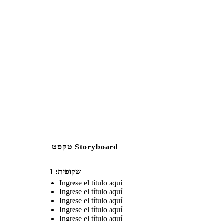
טקסט Storyboard
שקופית: 1
Ingrese el título aquí
Ingrese el título aquí
Ingrese el título aquí
Ingrese el título aquí
Ingrese el título aquí