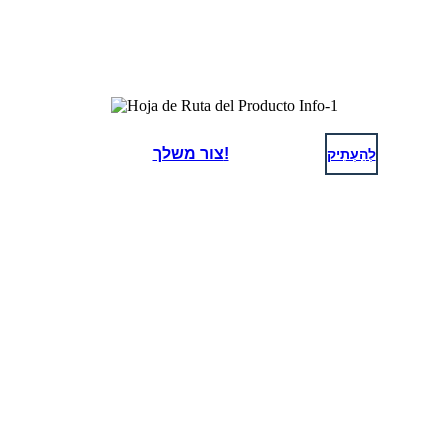
לְהַעְתִיק
צור משלך!