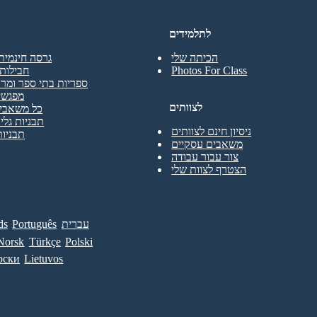
לתלמידים
הכיתה שלי
גרסה חינמית
Photos For Class
חבילות 
ספריות בתי ספר ומרכ
מפגשי
לצוותים
כל משאבי 
תבניות גליו
ניסיון חינם לצוותים
תבניות
משאבים עסקיים
צור עבור עבודה
הצטרף לצוות שלי
עברית
Português
ds
Norsk
Türkçe
Polski
рски
Lietuvos