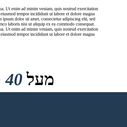
qua. Ut enim ad minim veniam, quis nostrud exercitation
r eiusmod tempor incididunt ut labore et dolore magna
ipsum dolor sit amet, consectetur adipiscing elit, sed
amco laboris nisi ut aliquip ex ea commodo consequat.
qua. Ut enim ad minim veniam, quis nostrud exercitation
r eiusmod tempor incididunt ut labore et dolore magna
מעל
40 מיליון
אין הורדות, אין כרטיס אשראי ואין צורך בכניסה כדי לנסות!