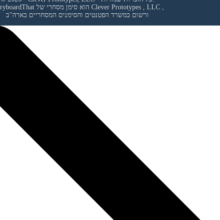
,
Clever Prototypes , LLC
StoryboardThat הוא סימן מסחרי של
ורשום במשרד הפטנטים והסימנים המסחריים בארה"ב