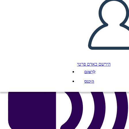
העתק את לוח התכנון הזה
ליצור לוח תכנון
הפעל מצגת
לקרוא לי
הירשם כאדם פרטי
לִרְשׁוֹם
היכנס