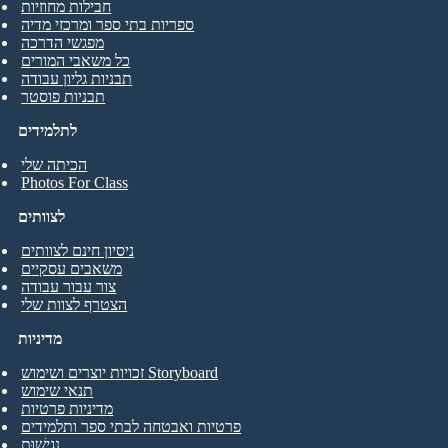
חבילות מחוזיות
ספריות בתי ספר ומרכזי מדיה
מפגשי הדרכה
כל משאבי המורים
תבניות גליון עבודה
תבניות פוסטר
לתלמידים
הכיתה שלי
Photos For Class
לצוותים
ניסיון חינם לצוותים
משאבים עסקיים
צור עבור עבודה
הצטרף לצוות שלי
מדיניות
זכויות יוצרים ושימוש Storyboard
תנאי שימוש
מדיניות פרטיות
פרטיות ואבטחה לבתי ספר ותלמידים
נְגִישׁוּת