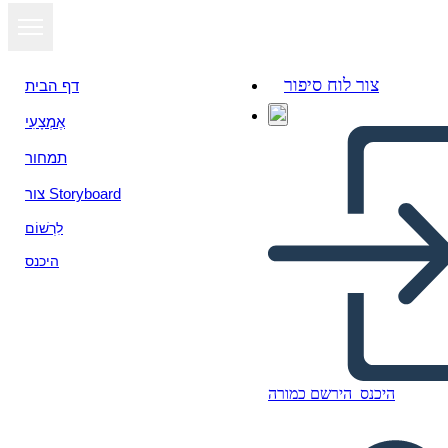
צור לוח סיפור
דף הבית
אֶמְצָעִי
תמחור
צור Storyboard
לִרְשׁוֹם
היכנס
היכנס
הירשם כמורה
Informando Informes-3