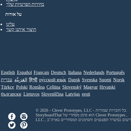
בחירות הפרטיות שלך
על אודות
עלינו
תיצור איתנו קשר
English
Español
Français
Deutsch
Italiana
Nederlands
Português
Norsk
Suomi
Svenska
Dansk
ру́сский язы́к
हिन्दी
العَرَبِيَّة
עברית
Türkçe
Polski
Româna
Ceština
Slovenský
Magyar
Hrvatski
български
Lietuvos
Slovenščina
Latvijas
eesti
© 2026 - Clever Prototypes, LLC - כל הזכויות שמורות.
Clever Prototypes ,
StoryboardThat הוא סימן מסחרי של
 ורשום במשרד הפטנטים והסימנים המסחריים בארה"ב
LLC