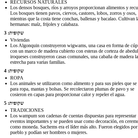
RECURSOS NATURALES
Los densos bosques, ríos y arroyos proporcionan alimentos y recu
Los bosques tienen pavos, ciervos, castores, lobos, zorros y osos,
mientras que la costa tiene conchas, ballenas y bacalao. Cultivan l
hermanas: maíz, frijoles y calabaza.
שקופית: 3
Viviendas
Los Algonquin construyeron wigwams, una casa en forma de cúp
con un marco de madera cubierto con esteras de corteza de abedu
iroqueses construyeron casas comunales, una cabaña de madera l
estrecha para varias familias.
שקופית: 4
ROPA
Los animales se utilizaron como alimento y para sus pieles que se
para ropa, mantas y bolsas. Se recolectaron plumas de pavo y se
cosieron en capas para proporcionar calor y repeler el agua.
שקופית: 5
TRADICIONES
Los wampum son cadenas de cuentas dispuestas para representar
eventos importantes y se pueden usar como decoración, en cerem
como moneda. Sachems era el líder más alto. Fueron elegidos por
pueblo y podían ser hombres o mujeres.