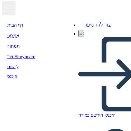
צור לוח סיפור
דף הבית
אֶמְצָעִי
הצג כמצגת
תמחור
צור Storyboard
לִרְשׁוֹם
היכנס
היכנס
הירשם כמורה
Mapa de Arañas de Eastern