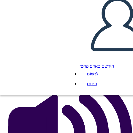
Woodlands
העתק את לוח התכנון הזה
ליצור לוח תכנון
הפעל מצגת
לקרוא לי
הירשם כאדם פרטי
לִרְשׁוֹם
היכנס