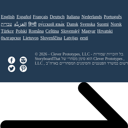
English
Español
Français
Deutsch
Italiana
Nederlands
Português
Norsk
Suomi
Svenska
Dansk
ру́сский язы́к
हिन्दी
العَرَبِيَّة
עברית
Türkçe
Polski
Româna
Ceština
Slovenský
Magyar
Hrvatski
български
Lietuvos
Slovenščina
Latvijas
eesti
© 2026 - Clever Prototypes, LLC - כל הזכויות שמורות.
Clever Prototypes ,
StoryboardThat הוא סימן מסחרי של
 ורשום במשרד הפטנטים והסימנים המסחריים בארה"ב
LLC