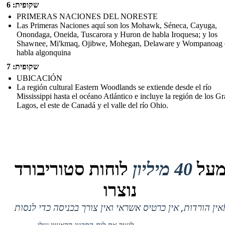
שקופית: 6
PRIMERAS NACIONES DEL NORESTE
Las Primeras Naciones aquí son los Mohawk, Séneca, Cayuga,
Onondaga, Oneida, Tuscarora y Huron de habla Iroquesa; y los
Shawnee, Mi'kmaq, Ojibwe, Mohegan, Delaware y Wompanoag 
habla algonquina
שקופית: 7
UBICACIÓN
La región cultural Eastern Woodlands se extiende desde el río
Mississippi hasta el océano Atlántico e incluye la región de los G
Lagos, el este de Canadá y el valle del río Ohio.
על
40 מיליון
לוחות סטוריבורד
נוצרו
 אין כרטיס אשראי ואין צורך בכניסה כדי לנסות!