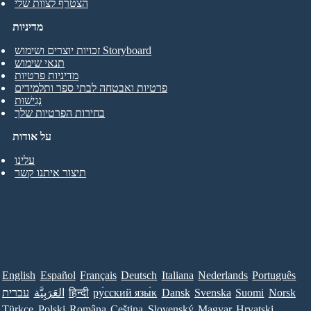
הצטרף לצוות שלי
מדיניות
זכויות יוצרים ושימוש Storyboard
תנאי שימוש
מדיניות פרטיות
פרטיות ואבטחה לבתי ספר ותלמידים
נְגִישׁוּת
בחירות הפרטיות שלך
על אודות
עלינו
תיצור איתנו קשר
English
Español
Français
Deutsch
Italiana
Nederlands
Português
Norsk
Suomi
Svenska
Dansk
ру́сский язы́к
हिन्दी
العَرَبِيَّة
עברית
Türkçe
Polski
Româna
Ceština
Slovenský
Magyar
Hrvatski