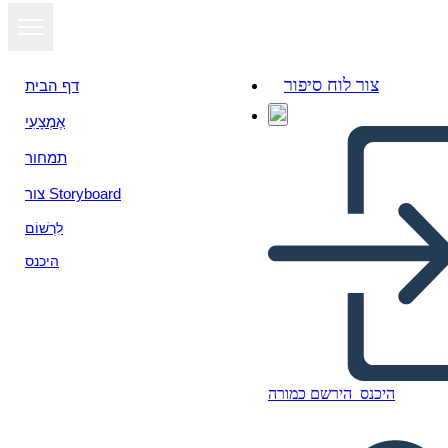
צור לוח סיפור
דף הבית
אֶמְצָעִי
תמחור
צור Storyboard
לִרְשׁוֹם
היכנס
היכנס
הירשם כמורה
Página de precios -
Wireframe 3