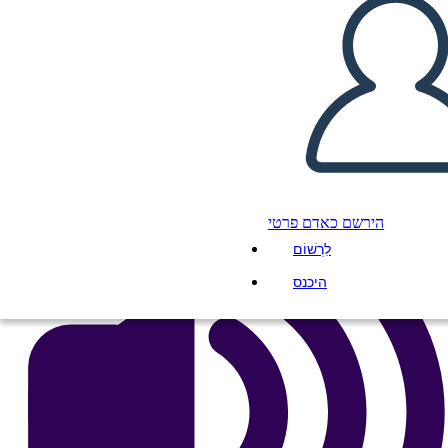
העתק את לוח התכנון הזה
ליצור לוח תכנון
הפעל מצגת
לקרוא לי
הירשם כאדם פרטי
לִרְשׁוֹם
היכנס