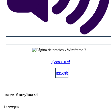
צור משלך!
לְהַעְתִיק
טקסט Storyboard
שקופית: 1