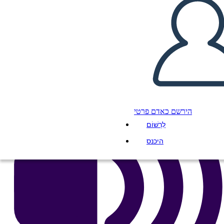
העתק את לוח התכנון הזה
ליצור לוח תכנון
הפעל מצגת
לקרוא לי
הירשם כאדם פרטי
לִרְשׁוֹם
היכנס