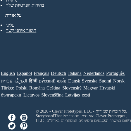
בחירות הפרטיות שלך
על אודות
עלינו
תיצור איתנו קשר
English
Español
Français
Deutsch
Italiana
Nederlands
Português
Norsk
Suomi
Svenska
Dansk
ру́сский язы́к
हिन्दी
العَرَبِيَّة
עברית
Türkçe
Polski
Româna
Ceština
Slovenský
Magyar
Hrvatski
български
Lietuvos
Slovenščina
Latvijas
eesti
© 2026 - Clever Prototypes, LLC - כל הזכויות שמורות.
Clever Prototypes ,
StoryboardThat הוא סימן מסחרי של
 ורשום במשרד הפטנטים והסימנים המסחריים בארה"ב
LLC