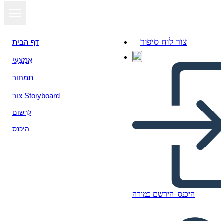
צור לוח סיפור
דף הבית
אֶמְצָעִי
תמחור
צור Storyboard
לִרְשׁוֹם
היכנס
היכנס
הירשם כמורה
Persona Info-3