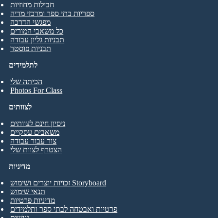
חבילות מחוזיות
ספריות בתי ספר ומרכזי מדיה
מפגשי הדרכה
כל משאבי המורים
תבניות גליון עבודה
תבניות פוסטר
לתלמידים
הכיתה שלי
Photos For Class
לצוותים
ניסיון חינם לצוותים
משאבים עסקיים
צור עבור עבודה
הצטרף לצוות שלי
מדיניות
זכויות יוצרים ושימוש Storyboard
תנאי שימוש
מדיניות פרטיות
פרטיות ואבטחה לבתי ספר ותלמידים
נְגִישׁוּת