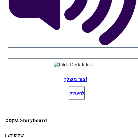
צור משלך!
לְהַעְתִיק
טקסט Storyboard
שקופית: 1