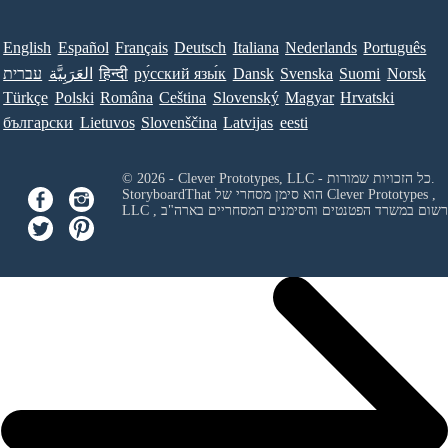
English
Español
Français
Deutsch
Italiana
Nederlands
Português
Norsk
Suomi
Svenska
Dansk
ру́сский язы́к
हिन्दी
العَرَبِيَّة
עברית
Türkçe
Polski
Româna
Ceština
Slovenský
Magyar
Hrvatski
български
Lietuvos
Slovenščina
Latvijas
eesti
© 2026 - Clever Prototypes, LLC - כל הזכויות שמורות.
Clever Prototypes ,
StoryboardThat הוא סימן מסחרי של
 ורשום במשרד הפטנטים והסימנים המסחריים בארה"ב
LLC