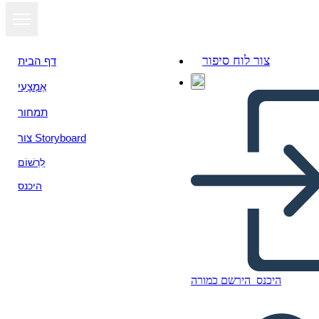
צור לוח סיפור
דף הבית
אֶמְצָעִי
תמחור
צור Storyboard
לִרְשׁוֹם
היכנס
היכנס
הירשם כמורה
Pitch Deck Info-2