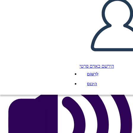
העתק את לוח התכנון הזה
ליצור לוח תכנון
הפעל מצגת
לקרוא לי
הירשם כאדם פרטי
לִרְשׁוֹם
היכנס