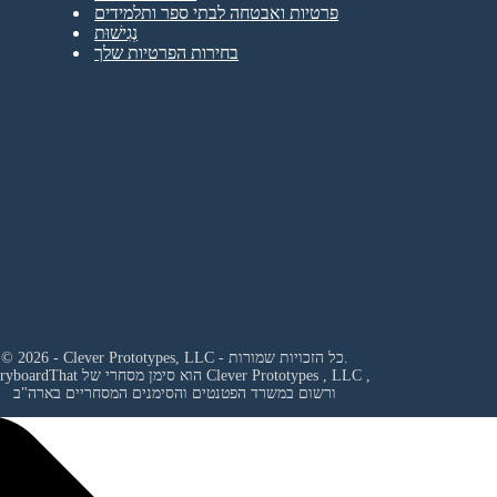
פרטיות ואבטחה לבתי ספר ותלמידים
נְגִישׁוּת
בחירות הפרטיות שלך
© 2026 - Clever Prototypes, LLC - כל הזכויות שמורות.
,
Clever Prototypes , LLC
StoryboardThat הוא סימן מסחרי של
ורשום במשרד הפטנטים והסימנים המסחריים בארה"ב