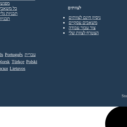
מפגשי
לצוותים
כל משאבי 
תבניות גליו
ניסיון חינם לצוותים
תבניות
משאבים עסקיים
צור עבור עבודה
הצטרף לצוות שלי
עברית
Português
ds
Norsk
Türkçe
Polski
рски
Lietuvos