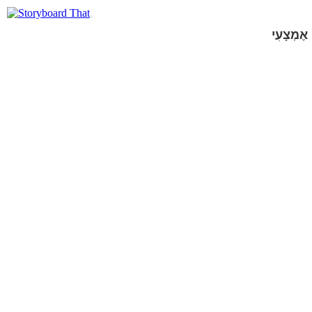
אֶמְצָעִי