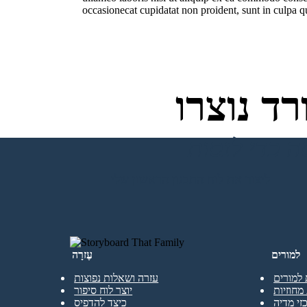
occasionecat cupidatat non proident, sunt in culpa qu
ד נוצרו
ליצור את לוח התכנון הראשון שלי
למורים
עֶזרָה
 למורים
עזרה ושאלות נפוצות
מחוזיות
יוצר לוח סיפור
זי מדיה
כיצד להדפיס