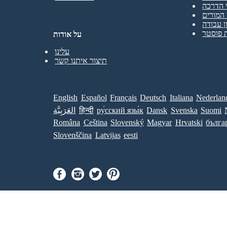
 הדרכה
המורים
ן עבודה
 פוסטר
על אודות
עלינו
תיצור איתנו קשר
English
Español
Français
Deutsch
Italiana
Nederlan
Suomi
Svenska
Dansk
ру́сский язы́к
हिन्दी
العَرَبِيَّة
Româna
Ceština
Slovenský
Magyar
Hrvatski
бълга
Slovenščina
Latvijas
eesti