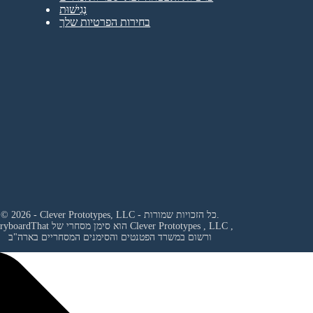
נְגִישׁוּת
בחירות הפרטיות שלך
© 2026 - Clever Prototypes, LLC - כל הזכויות שמורות.
,
Clever Prototypes , LLC
StoryboardThat הוא סימן מסחרי של
ורשום במשרד הפטנטים והסימנים המסחריים בארה"ב