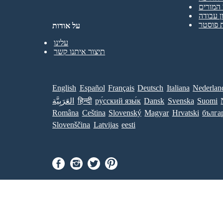
המורים
ן עבודה
 פוסטר
על אודות
עלינו
תיצור איתנו קשר
English
Español
Français
Deutsch
Italiana
Nederlan
Suomi
Svenska
Dansk
ру́сский язы́к
हिन्दी
العَرَبِيَّة
Româna
Ceština
Slovenský
Magyar
Hrvatski
бълга
Slovenščina
Latvijas
eesti