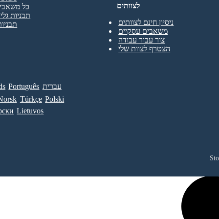
לצוותים
כל משאבי 
תבניות גליו
ניסיון חינם לצוותים
תבניות
משאבים עסקיים
צור עבור עבודה
הצטרף לצוות שלי
עברית
Português
ds
Norsk
Türkçe
Polski
рски
Lietuvos