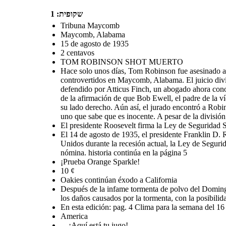
שקופית: 1
Tribuna Maycomb
Maycomb, Alabama
15 de agosto de 1935
2 centavos
TOM ROBINSON SHOT MUERTO
Hace solo unos días, Tom Robinson fue asesinado a t
controvertidos en Maycomb, Alabama. El juicio divi
defendido por Atticus Finch, un abogado ahora con
de la afirmación de que Bob Ewell, el padre de la víc
su lado derecho. Aún así, el jurado encontró a Robi
uno que sabe que es inocente. A pesar de la división
El presidente Roosevelt firma la Ley de Seguridad S
El 14 de agosto de 1935, el presidente Franklin D. R
Unidos durante la recesión actual, la Ley de Seguri
nómina. historia continúa en la página 5
¡Prueba Orange Sparkle!
10 ¢
Oakies continúan éxodo a California
Después de la infame tormenta de polvo del Domingo 
los daños causados por la tormenta, con la posibilida
En esta edición: pag. 4 Clima para la semana del 16 
America
. . ¡Aquí está tu jugo!