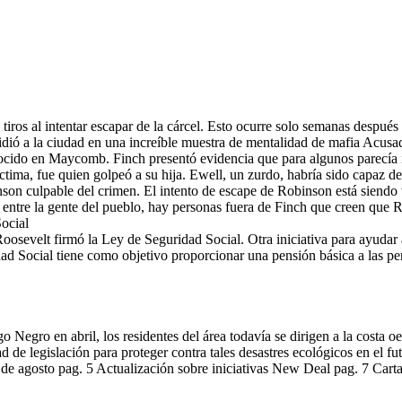
iros al intentar escapar de la cárcel. Esto ocurre solo semanas despué
dió a la ciudad en una increíble muestra de mentalidad de mafia Acusad
ocido en Maycomb. Finch presentó evidencia que para algunos parecía i
tima, fue quien golpeó a su hija. Ewell, un zurdo, habría sido capaz de 
nson culpable del crimen. El intento de escape de Robinson está siendo
 entre la gente del pueblo, hay personas fuera de Finch que creen que R
ocial
oosevelt firmó la Ley de Seguridad Social. Otra iniciativa para ayudar 
dad Social tiene como objetivo proporcionar una pensión básica a las p
Negro en abril, los residentes del área todavía se dirigen a la costa o
d de legislación para proteger contra tales desastres ecológicos en el fut
de agosto pag. 5 Actualización sobre iniciativas New Deal pag. 7 Carta 