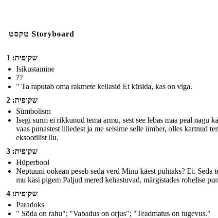
טקסט Storyboard
שקופית: 1
Isikustamine
??
" Ta raputab oma rakmete kellasid Et küsida, kas on viga.
שקופית: 2
Sümbolism
Isegi surm ei rikkunud tema armu, sest see lebas maa peal nagu k
vaas punastest lilledest ja me seisime selle ümber, olles kartnud t
eksootilist ilu.
שקופית: 3
Hüperbool
Neptuuni ookean peseb seda verd Minu käest puhtaks? Ei. Seda t
mu käsi pigem Paljud mered kehastuvad, märgistades rohelise pu
שקופית: 4
Paradoks
" Sõda on rahu"; "Vabadus on orjus"; "Teadmatus on tugevus."