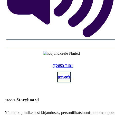
צור משלך!
לְהַעְתִיק
תיאור Storyboard
Näiteid kujundkeelest kirjanduses, personifikatsioonist onomatopoee