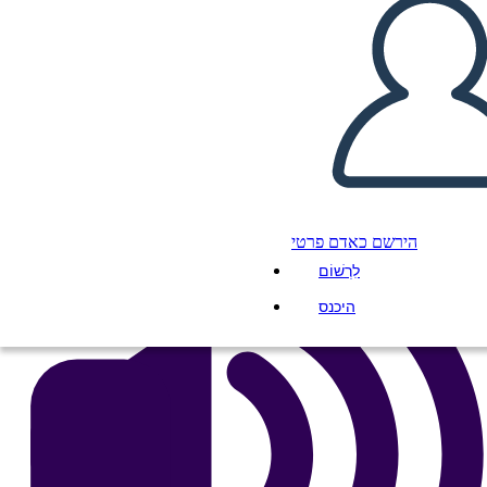
העתק את לוח התכנון הזה
ליצור לוח תכנון
הפעל מצגת
לקרוא לי
הירשם כאדם פרטי
לִרְשׁוֹם
היכנס