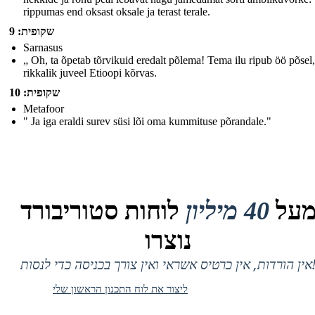
rippumas end oksast oksale ja terast terale.
שקופית: 9
Sarnasus
„ Oh, ta õpetab tõrvikuid eredalt põlema! Tema ilu ripub öö põse
rikkalik juveel Etioopi kõrvas.
שקופית: 10
Metafoor
" Ja iga eraldi surev süsi lõi oma kummituse põrandale."
על
40 מיליון
לוחות סטוריבורד
נוצרו
 אין כרטיס אשראי ואין צורך בכניסה כדי לנסות!
ליצור את לוח התכנון הראשון שלי