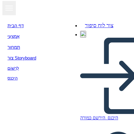
צור לוח סיפור
דף הבית
אֶמְצָעִי
תמחור
צור Storyboard
לִרְשׁוֹם
היכנס
היכנס
הירשם כמורה
Kujundkeele Näited