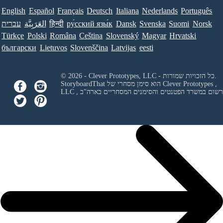
English
Español
Français
Deutsch
Italiana
Nederlands
Português
Norsk
Suomi
Svenska
Dansk
ру́сский язы́к
हिन्दी
العَرَبِيَّة
עברית
Türkçe
Polski
Româna
Ceština
Slovenský
Magyar
Hrvatski
български
Lietuvos
Slovenščina
Latvijas
eesti
© 2026 - Clever Prototypes, LLC - כל הזכויות שמורות.
Clever Prototypes ,
StoryboardThat הוא סימן מסחרי של
 ורשום במשרד הפטנטים והסימנים המסחריים בארה"ב
LLC