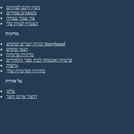
ניסיון חינם לצוותים
משאבים עסקיים
צור עבור עבודה
הצטרף לצוות שלי
מדיניות
זכויות יוצרים ושימוש Storyboard
תנאי שימוש
מדיניות פרטיות
פרטיות ואבטחה לבתי ספר ותלמידים
נְגִישׁוּת
בחירות הפרטיות שלך
על אודות
עלינו
תיצור איתנו קשר