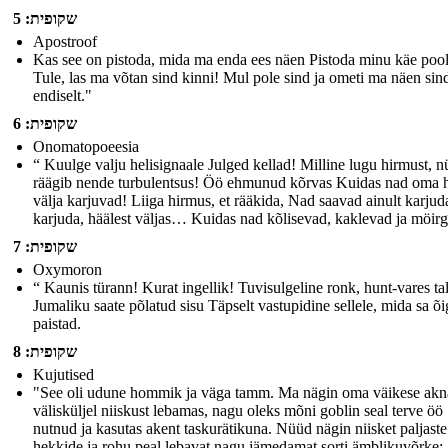
שקופית: 5
Apostroof
Kas see on pistoda, mida ma enda ees näen Pistoda minu käe poo
Tule, las ma võtan sind kinni! Mul pole sind ja ometi ma näen sin
endiselt."
שקופית: 6
Onomatopoeesia
“ Kuulge valju helisignaale Julged kellad! Milline lugu hirmust, 
räägib nende turbulentsus! Öö ehmunud kõrvas Kuidas nad oma 
välja karjuvad! Liiga hirmus, et rääkida, Nad saavad ainult karjud
karjuda, häälest väljas… Kuidas nad kõlisevad, kaklevad ja möir
שקופית: 7
Oxymoron
“ Kaunis türann! Kurat ingellik! Tuvisulgeline ronk, hunt-vares tal
Jumaliku saate põlatud sisu Täpselt vastupidine sellele, mida sa õi
paistad.
שקופית: 8
Kujutised
"See oli udune hommik ja väga tamm. Ma nägin oma väikese akn
välisküljel niiskust lebamas, nagu oleks mõni goblin seal terve öö
nutnud ja kasutas akent taskurätikuna. Nüüd nägin niisket paljaste
hekkide ja rohu peal lebavat nagu jämedamat sorti ämblikuvõrke: