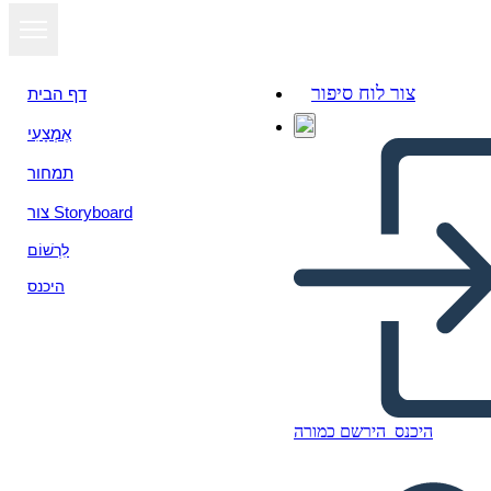
צור לוח סיפור
דף הבית
אֶמְצָעִי
תמחור
צור Storyboard
לִרְשׁוֹם
היכנס
Venni Skeem 3 Ringid
היכנס
הירשם כמורה