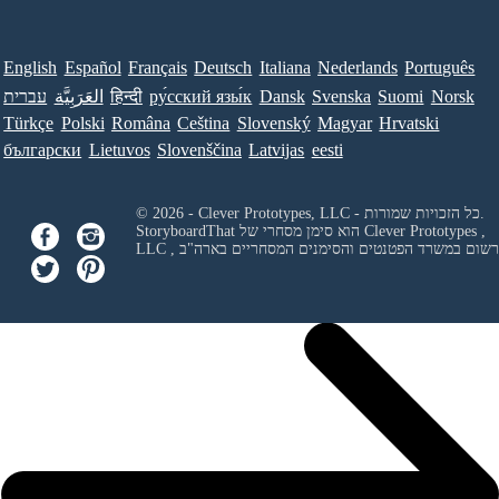
English
Español
Français
Deutsch
Italiana
Nederlands
Português
Norsk
Suomi
Svenska
Dansk
ру́сский язы́к
हिन्दी
العَرَبِيَّة
עברית
Türkçe
Polski
Româna
Ceština
Slovenský
Magyar
Hrvatski
български
Lietuvos
Slovenščina
Latvijas
eesti
© 2026 - Clever Prototypes, LLC - כל הזכויות שמורות.
Clever Prototypes ,
StoryboardThat הוא סימן מסחרי של
 ורשום במשרד הפטנטים והסימנים המסחריים בארה"ב
LLC