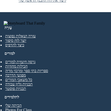
ליצור את לוח התכנון הראשון שלי
עֶזרָה
עזרה ושאלות נפוצות
יוצר לוח סיפור
כיצד להדפיס
למורים
גרסה חינמית למורים
חבילות מחוזיות
ספריות בתי ספר ומרכזי מדיה
מפגשי הדרכה
כל משאבי המורים
תבניות גליון עבודה
תבניות פוסטר
לתלמידים
הכיתה שלי
Photos For Class