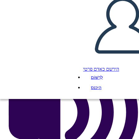
העתק את לוח התכנון הזה
ליצור לוח תכנון
הפעל מצגת
לקרוא לי
הירשם כאדם פרטי
לִרְשׁוֹם
היכנס