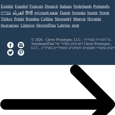
English
Español
Français
Deutsch
Italiana
Nederlands
Português
Norsk
Suomi
Svenska
Dansk
ру́сский язы́к
हिन्दी
العَرَبِيَّة
עברית
Türkçe
Polski
Româna
Ceština
Slovenský
Magyar
Hrvatski
български
Lietuvos
Slovenščina
Latvijas
eesti
© 2026 - Clever Prototypes, LLC - כל הזכויות שמורות.
Clever Prototypes ,
StoryboardThat הוא סימן מסחרי של
 ורשום במשרד הפטנטים והסימנים המסחריים בארה"ב
LLC