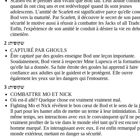
Scarlett est le premier ami vivant que Bod fait. Leur amitié comm
quand ils ont cinq ans et est redéveloppé quand ils sont jeunes
adolescents. L'amitié de Scarlett est significative parce qu'elle con
Bod vers la maturité. Par Scarlett, il découvre le secret de son pas
sécurité le motive aussi à réussir à combattre les Jacks of all Trade
Enfin, l'expérience de son amitié le conduit à désirer la vie en deh
cimetière.
שקופית: 2
CAPTURÉ PAR GHOULS
Être capturé par des goules enseigne Bod une leçon importante.
Soudainement, Bod vient à respecter Mme Lupescu et la formatio
qu'elle lui a donnée. Sa fuite étroite des goules lui apprend à faire
confiance aux adultes qui le guident et le protègent. Elle ouvre
également les yeux sur les dangers qui l'entourent.
שקופית: 3
COMBATTRE MO ET NICK
Où est-il allé? Quelque chose est vraiment vraiment mal.
Fighting Mo et Nick révèlent le bon cœur de Bod et le sens de la j
Il part pour les hanter afin de mettre un terme à leur intimidation. 
même temps, ses interactions avec eux le convainquent qu'il ne pe
vraiment profiter de la vie dans le monde réel tant qu'il est encore
homme marqué. En interagissant avec eux, il est enfin remarqué p
monde extérieur, mettant en danger sa sécurité.