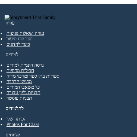
עֶזרָה
עזרה ושאלות נפוצות
יוצר לוח סיפור
כיצד להדפיס
למורים
גרסה חינמית למורים
חבילות מחוזיות
ספריות בתי ספר ומרכזי מדיה
מפגשי הדרכה
כל משאבי המורים
תבניות גליון עבודה
תבניות פוסטר
לתלמידים
הכיתה שלי
Photos For Class
לצוותים