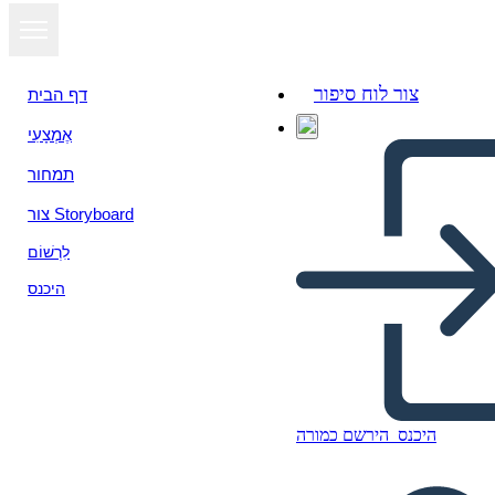
צור לוח סיפור
דף הבית
אֶמְצָעִי
תמחור
צור Storyboard
לִרְשׁוֹם
היכנס
היכנס
הירשם כמורה
Le Cimetière