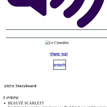
צור משלך!
לְהַעְתִיק
טקסט Storyboard
שקופית: 1
BEAUTÉ SCARLETT