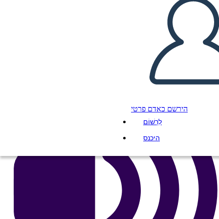
העתק את לוח התכנון הזה
ליצור לוח תכנון
הפעל מצגת
לקרוא לי
הירשם כאדם פרטי
לִרְשׁוֹם
היכנס