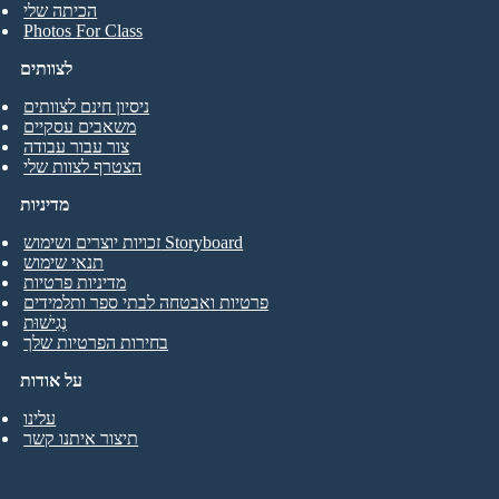
הכיתה שלי
Photos For Class
לצוותים
ניסיון חינם לצוותים
משאבים עסקיים
צור עבור עבודה
הצטרף לצוות שלי
מדיניות
זכויות יוצרים ושימוש Storyboard
תנאי שימוש
מדיניות פרטיות
פרטיות ואבטחה לבתי ספר ותלמידים
נְגִישׁוּת
בחירות הפרטיות שלך
על אודות
עלינו
תיצור איתנו קשר