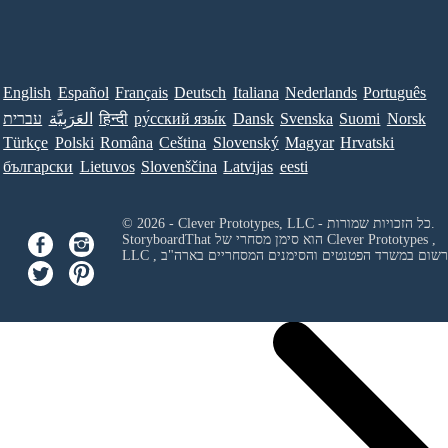
English
Español
Français
Deutsch
Italiana
Nederlands
Português
Norsk
Suomi
Svenska
Dansk
ру́сский язы́к
हिन्दी
العَرَبِيَّة
עברית
Türkçe
Polski
Româna
Ceština
Slovenský
Magyar
Hrvatski
български
Lietuvos
Slovenščina
Latvijas
eesti
© 2026 - Clever Prototypes, LLC - כל הזכויות שמורות.
Clever Prototypes ,
StoryboardThat הוא סימן מסחרי של
 ורשום במשרד הפטנטים והסימנים המסחריים בארה"ב
LLC