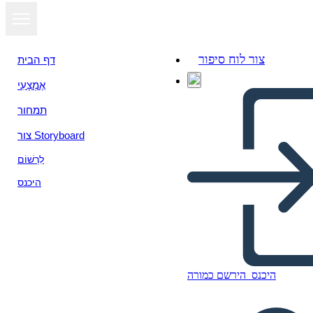
צור לוח סיפור
דף הבית
אֶמְצָעִי
תמחור
צור Storyboard
לִרְשׁוֹם
היכנס
מבנה שיר
היכנס
הירשם כמורה