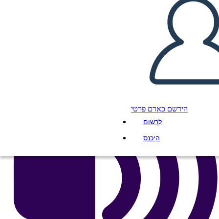
העתק את לוח התכנון הזה
ליצור לוח תכנון
הפעל מצגת
לקרוא לי
הירשם כאדם פרטי
לִרְשׁוֹם
היכנס