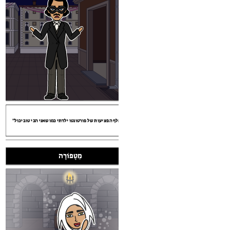
פוֹרָה
"אלף הפציעות של פורטונטו ילדתי ​​כמו שאני הכי טוב יכול ..."
מֵטָפוֹרָה
"הוא פנה לעברי, והביט לתוך העיניים עם שני כדורים קרומיים כי
""החבית" יין אמוננזילדו" אלמנטים
ספרותיים