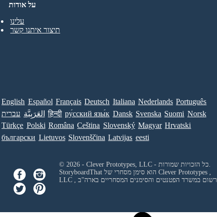
על אודות
עלינו
תיצור איתנו קשר
English
Español
Français
Deutsch
Italiana
Nederlands
Português
Norsk
Suomi
Svenska
Dansk
ру́сский язы́к
हिन्दी
العَرَبِيَّة
עברית
Türkçe
Polski
Româna
Ceština
Slovenský
Magyar
Hrvatski
български
Lietuvos
Slovenščina
Latvijas
eesti
© 2026 - Clever Prototypes, LLC - כל הזכויות שמורות.
Clever Prototypes ,
StoryboardThat הוא סימן מסחרי של
 ורשום במשרד הפטנטים והסימנים המסחריים בארה"ב
LLC