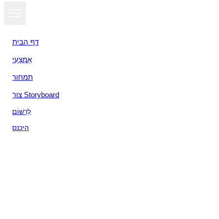
דף הבית
אֶמְצָעִי
תמחור
צור Storyboard
לִרְשׁוֹם
היכנס