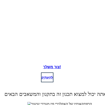
צור משלך!
לְהַעְתִיק