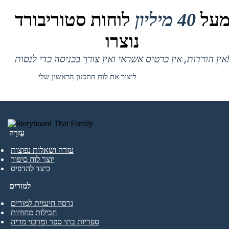
על
40 מיליון
לוחות סטוריבורד
נוצרו
 אין כרטיס אשראי ואין צורך בכניסה כדי לנסות!
ליצור את לוח התכנון הראשון שלי
עֶזרָה
עזרה ושאלות נפוצות
יוצר לוח סיפור
כיצד להדפיס
למורים
גרסה חינמית למורים
חבילות מחוזיות
ספריות בתי ספר ומרכזי מדיה