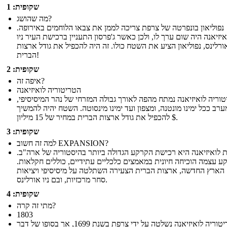
שקופית: 1
מה שהושג?
נפוליאון בונפרטה של ​​צרפת צריכה לממן את צבאו הלוחמים באירופה.
איזיאנה היה שום ערך לו, ולכן כאשר ג'פרסון התעניין ברכישת העיר ניו
ורלינס, נפוליאון הציע את השטח כולו. זה היה להכפיל את גודל ארצות
הברית!
שקופית: 2
איפה זה?
הטריטוריה לואיזיאנה
וריה לואיזיאנה נמתח מהפה לאורך גבולה המזרחי של נהר המיסיסיפי,
רב ככל ימינו מונטנה, ומצפון ועד ימינו מינסוטה. השטח יהיה להמשיך
להכפיל את גודל ארצות הברית במחיר של 15 מיליון $.
שקופית: 3
למה זה חשוב EXPANSION?
 לואיזיאנה היא רכישת הקרקע הגדולה ביותר בהיסטוריה של ארה"ב.
ע עצמה הוכיחה חיונית במאמצים כלכליים עתידיים, כוללים חקלאות.
הארץ החדשה, ארצות הברית הצעירה השתלטה על מיסיסיפי ויציאות
סחר מרכזיות, ובם ניו אורלינס.
שקופית: 4
מתי זה קרה?
1803
הטריטוריה לואיזיאנה נשלטה על ידי צרפת בשנת 1699, אך בסופו של דבר