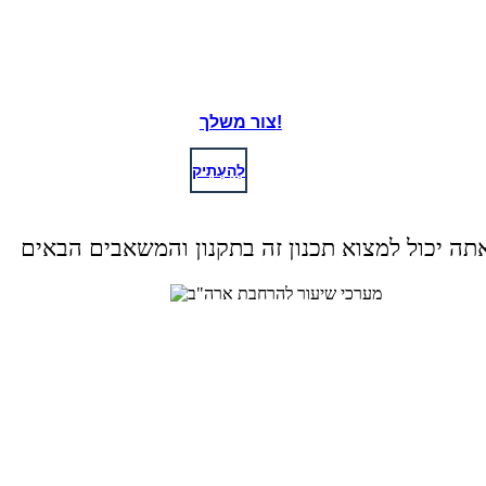
צור משלך!
לְהַעְתִיק