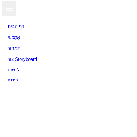
דף הבית
אֶמְצָעִי
תמחור
צור Storyboard
לִרְשׁוֹם
היכנס