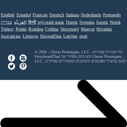
English
Español
Français
Deutsch
Italiana
Nederlands
Português
Norsk
Suomi
Svenska
Dansk
ру́сский язы́к
हिन्दी
العَرَبِيَّة
עברית
Türkçe
Polski
Româna
Ceština
Slovenský
Magyar
Hrvatski
български
Lietuvos
Slovenščina
Latvijas
eesti
© 2026 - Clever Prototypes, LLC - כל הזכויות שמורות.
Clever Prototypes ,
StoryboardThat הוא סימן מסחרי של
 ורשום במשרד הפטנטים והסימנים המסחריים בארה"ב
LLC