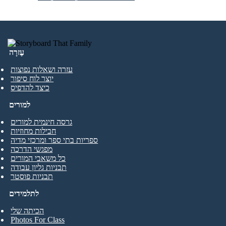
עֶזרָה
עזרה ושאלות נפוצות
יוצר לוח סיפור
כיצד להדפיס
למורים
גרסה חינמית למורים
חבילות מחוזיות
ספריות בתי ספר ומרכזי מדיה
מפגשי הדרכה
כל משאבי המורים
תבניות גליון עבודה
תבניות פוסטר
לתלמידים
הכיתה שלי
Photos For Class