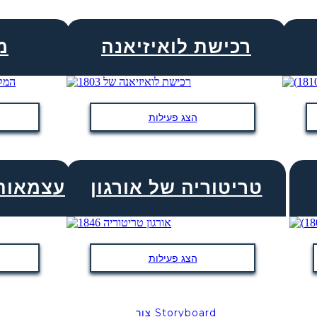
רכישת לואיזיאנה
13
הצג פעילות
טריטוריה של אורגון
עצמאות 
הצג פעילות
צור Storyboard