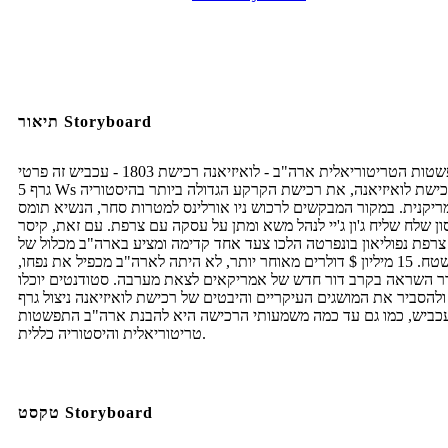
תיאור Storyboard
ההתפשטות הטריטוריאלית ארה"ב - לואיזיאנה רכישת 1803 - עכביש זה פרטי
גרף 5 Ws של רכישת לואיזיאנה, את רכישת הקרקע הגדולה ביותר בהיסטוריה
יקנית. במקור המבקשים לרכוש ניו אורלינס למטרות סחר, הנשיא תומס
ון שלח שליח ג'ון ג'יי לנהל משא ומתן על עסקה עם צרפת. עם זאת, קיסר
צרפת נפוליאון בונפרטה הלכו צעד אחד קדימה ומציע בארה"ב מכלול של
השטח. 15 מיליון $ דולרים מאוחר יותר, לא היתה לארה"ב מכפיל את נפחו,
ר השראה בקרב דור חדש של אמריקאים לצאת מערבה. סטודנטים יוכלו
ולהסביר את המושגים העיקריים והיבטים של רכישת לואיזיאנה ניצול גרף
עכביש, כמו גם עד כמה משמעותי הרכישה היא להבנת ארה"ב התפשטות
טריטוריאלית והיסטוריה כללית.
טקסט Storyboard