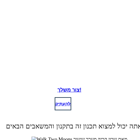
צור משלך!
לְהַעְתִיק