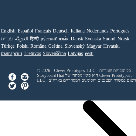
English
Español
Français
Deutsch
Italiana
Nederlands
Português
Norsk
Suomi
Svenska
Dansk
ру́сский язы́к
हिन्दी
العَرَبِيَّة
עברית
Türkçe
Polski
Româna
Ceština
Slovenský
Magyar
Hrvatski
български
Lietuvos
Slovenščina
Latvijas
eesti
© 2026 - Clever Prototypes, LLC - כל הזכויות שמורות.
Clever Prototypes ,
StoryboardThat הוא סימן מסחרי של
 ורשום במשרד הפטנטים והסימנים המסחריים בארה"ב
LLC