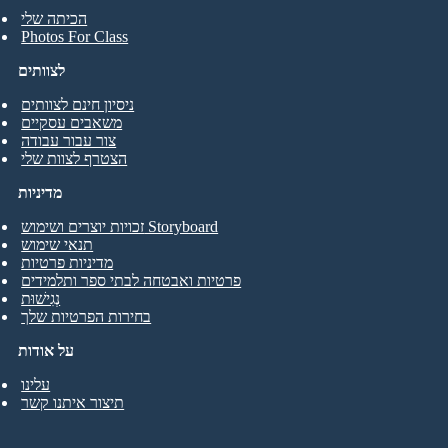
הכיתה שלי
Photos For Class
לצוותים
ניסיון חינם לצוותים
משאבים עסקיים
צור עבור עבודה
הצטרף לצוות שלי
מדיניות
זכויות יוצרים ושימוש Storyboard
תנאי שימוש
מדיניות פרטיות
פרטיות ואבטחה לבתי ספר ותלמידים
נְגִישׁוּת
בחירות הפרטיות שלך
על אודות
עלינו
תיצור איתנו קשר