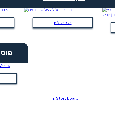
הצג פעילות
פוסט
צור Storyboard