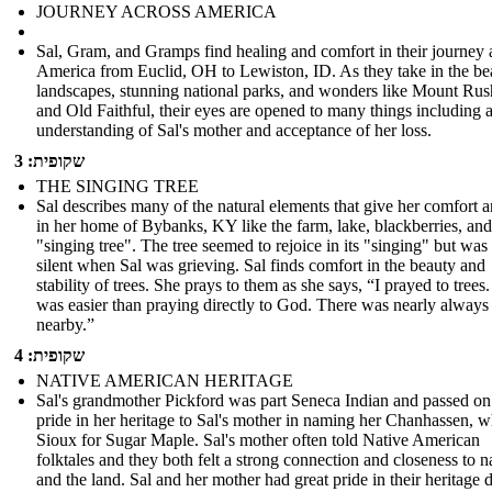
JOURNEY ACROSS AMERICA
Sal, Gram, and Gramps find healing and comfort in their journey 
America from Euclid, OH to Lewiston, ID. As they take in the bea
landscapes, stunning national parks, and wonders like Mount Ru
and Old Faithful, their eyes are opened to many things including 
understanding of Sal's mother and acceptance of her loss.
שקופית: 3
THE SINGING TREE
Sal describes many of the natural elements that give her comfort 
in her home of Bybanks, KY like the farm, lake, blackberries, and
"singing tree". The tree seemed to rejoice in its "singing" but was
silent when Sal was grieving. Sal finds comfort in the beauty and
stability of trees. She prays to them as she says, “I prayed to trees
was easier than praying directly to God. There was nearly always 
nearby.”
שקופית: 4
NATIVE AMERICAN HERITAGE
Sal's grandmother Pickford was part Seneca Indian and passed on
pride in her heritage to Sal's mother in naming her Chanhassen, w
Sioux for Sugar Maple. Sal's mother often told Native American
folktales and they both felt a strong connection and closeness to n
and the land. Sal and her mother had great pride in their heritage 