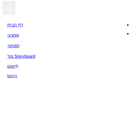
דף הבית
אֶמְצָעִי
תמחור
צור Storyboard
לִרְשׁוֹם
היכנס