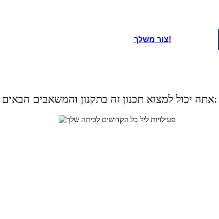
צור משלך!
אתה יכול למצוא תכנון זה בתקנון והמשאבים הבאים: