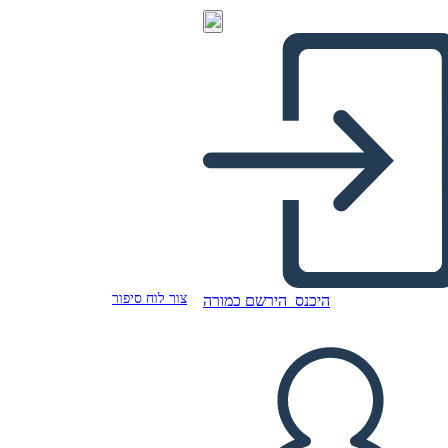
צור לוח סיפור
היכנס
הירשם כמורה