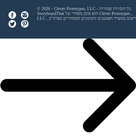
© 2026 - Clever Prototypes, LLC - כל הזכויות שמורות.
Clever Prototypes ,
StoryboardThat הוא סימן מסחרי של
 ורשום במשרד הפטנטים והסימנים המסחריים בארה"ב
LLC