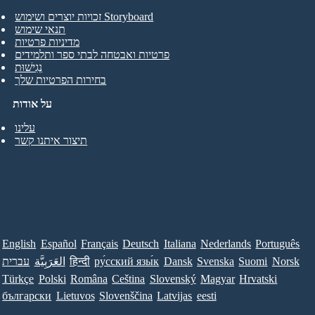
זכויות יוצרים ושימוש Storyboard
תנאי שימוש
מדיניות פרטיות
פרטיות ואבטחה לבתי ספר ותלמידים
נְגִישׁוּת
בחירות הפרטיות שלך
על אודות
עלינו
תיצור איתנו קשר
English
Español
Français
Deutsch
Italiana
Nederlands
Português
Norsk
Suomi
Svenska
Dansk
ру́сский язы́к
हिन्दी
العَرَبِيَّة
עברית
Türkçe
Polski
Româna
Ceština
Slovenský
Magyar
Hrvatski
български
Lietuvos
Slovenščina
Latvijas
eesti