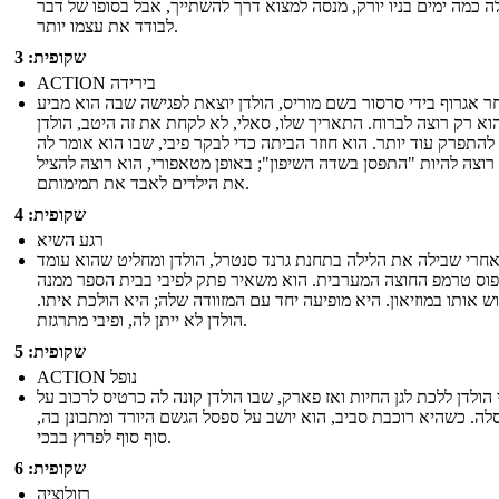
ה כמה ימים בניו יורק, מנסה למצוא דרך להשתייך, אבל בסופו של דבר
לבודד את עצמו יותר.
שקופית: 3
ACTION בירידה
ר אגרוף בידי סרסור בשם מוריס, הולדן יוצאת לפגישה שבה הוא מביע
וא רק רוצה לברוח. התאריך שלו, סאלי, לא לקחת את זה היטב, הולדן
להתפרק עוד יותר. הוא חוזר הביתה כדי לבקר פיבי, שבו הוא אומר לה
רוצה להיות "התפסן בשדה השיפון"; באופן מטאפורי, הוא רוצה להציל
את הילדים לאבד את תמימותם.
שקופית: 4
רגע השיא
חרי שבילה את הלילה בתחנת גרנד סנטרל, הולדן ומחליט שהוא עומד
וס טרמפ החוצה המערבית. הוא משאיר פתק לפיבי בבית הספר ממנה
ש אותו במוזיאון. היא מופיעה יחד עם המזוודה שלה; היא הולכת איתו.
הולדן לא ייתן לה, ופיבי מתרגזת.
שקופית: 5
ACTION נופל
 הולדן ללכת לגן החיות ואז פארק, שבו הולדן קונה לה כרטיס לרכוב על
לה. כשהיא רוכבת סביב, הוא יושב על ספסל הגשם היורד ומתבונן בה,
סוף סוף לפרוץ בבכי.
שקופית: 6
רזולוציה