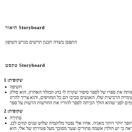
תיאור Storyboard
התפסן בשדה תכנון תרשים מגרש השיפון
טקסט Storyboard
שקופית: 1
חשיפה
פותח את ספרו של לספר סיפור שקרה לו בחג המולד האחרון. הוא סולק
ימייה הרביעית שלו, האנשים סביבו הם כל המזויפים, והוא צריך להרוג
שקופית: 2
סְתִירָה
הופך יותר ויותר מאניה. אחיו אלי נפטר מלוקמיה שלוש שנים קודם לכן,
ראה כי יש הולדן אשמה פתורים וצער מסובך מעל פטירתו של אלי. הוא