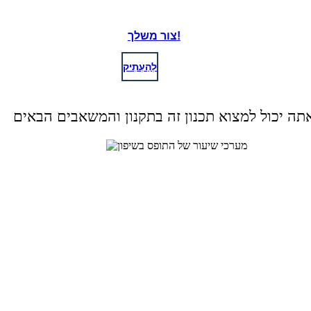
צור משלך!
לְהַעְתִיק