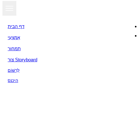
דף הבית
אֶמְצָעִי
תמחור
צור Storyboard
לִרְשׁוֹם
היכנס