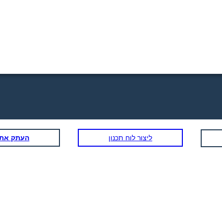
ליצור לוח תכנון
העתק את ל
דוגמא 3
מאפשר למכור את
העבדים והבית מדי!