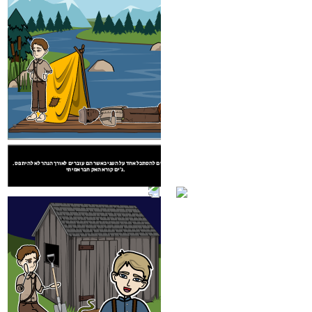
מה אמרת
מה אני יכול לעשות
שקוראים לך?
כדי לעזור, דוקטור?
דוגמא 3
האק מתלבשת כמו ילדה כדי לקבל מידע מן ג'ודית לופטוס, מי הוא חדש בעיר.
ורכבת לשחרר ג'ים. הם לעקוב אחר עם התוכנית,
האק וג'ים להסתכל אחד על השני כאשר הם עוברים לאורך הנהר לא להיתפס.
ג'ים קורא האק חבר אמיתי.
במקום לברוח, ג'ים נשאר כדי לסייע לרופא בהצלת טום, שנורה ב העגל.
מאפשר למכור את
העבדים והבית מדי!
אני יכול לעשות
ת