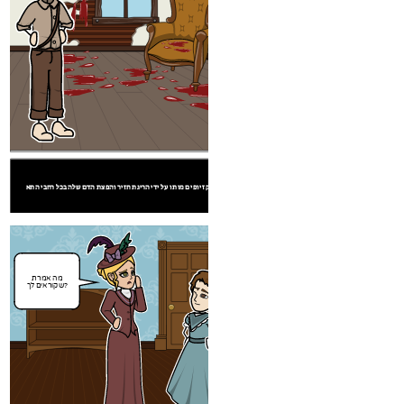
שקוראים לך?
דוגמא 3
דוגמא 2
האק זיופים מותו על ידי הריגת חזיר והפצת הדם שלה בכל רחבי התא.
מאפשר למכור את
עבדים והבית מדי!
מה אמרת
שקוראים לך?