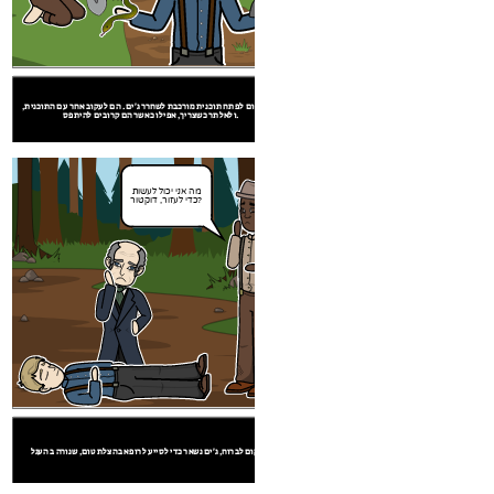
המלך הדוכס מתיימר להיות קשור המנוח פיטר וילקס ולנסות לגנוב את הונו.
האק וטום לפתח תוכנית מורכבת לשחרר ג'ים. הם לעקוב אחר עם התוכנית,
ולאלתר כשצריך, אפילו כאשר הם קרובים להיתפס.
מה אני יכול לעשות
כדי לעזור, דוקטור?
במקום לברוח, ג'ים נשאר כדי לסייע לרופא בהצלת טום, שנורה ב העגל.