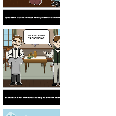
דוגמא 2
דוגמא 1
דוגמא 3
האק מתלבשת כמו ילדה כדי לקבל מידע מן ג'ודית לופטוס, מי הוא חדש בעיר.
ורכבת לשחרר ג'ים. הם לעקוב אחר עם התוכנית,
האק וג'ים להסתכל אחד על השני כאשר הם עוברים לאורך הנהר לא להיתפס.
ג'ים קורא האק חבר אמיתי.
מאפשר למכור את
העבדים והבית מדי!
מה אמרת
אני יכול לעשות
שקוראים לך?
דוגמא 3
דוגמא 2
האק זיופים מותו על ידי הריגת חזיר והפצת הדם שלה בכל רחבי התא.
המלך הדוכס מתיימר להיות קשור המנוח פיטר וילקס ולנסות לגנוב את הונו.
האק וטום לפתח תוכנית מורכבת לשחרר ג'ים. הם לעקוב אחר עם התוכנית,
ולאלתר כשצריך, אפילו כאשר הם קרובים להיתפס.
מאפשר למכור את
עבדים והבית מדי!