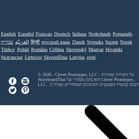
English
Español
Français
Deutsch
Italiana
Nederlands
Português
Norsk
Suomi
Svenska
Dansk
ру́сский язы́к
हिन्दी
العَرَبِيَّة
עברית
Türkçe
Polski
Româna
Ceština
Slovenský
Magyar
Hrvatski
български
Lietuvos
Slovenščina
Latvijas
eesti
© 2026 - Clever Prototypes, LLC - כל הזכויות שמורות.
Clever Prototypes ,
StoryboardThat הוא סימן מסחרי של
 ורשום במשרד הפטנטים והסימנים המסחריים בארה"ב
LLC