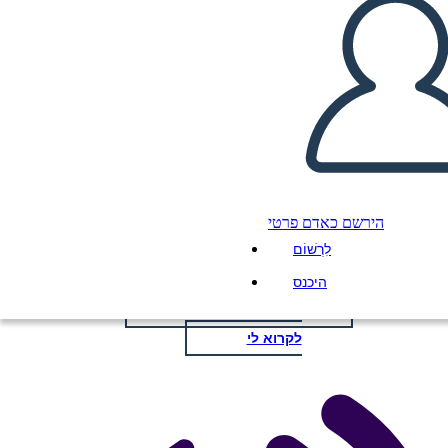
תבנית פוסטר לכותרת חדשות
הירשם כאדם פרטי
העתק את לוח התכנון הזה
לִרְשׁוֹם
ליצור לוח תכנון
היכנס
הפעל מצגת
לקרוא לי