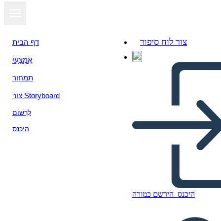
צור לוח סיפור
דף הבית
אֶמְצָעִי
תמחור
צור Storyboard
לִרְשׁוֹם
היכנס
היכנס
הירשם כמורה