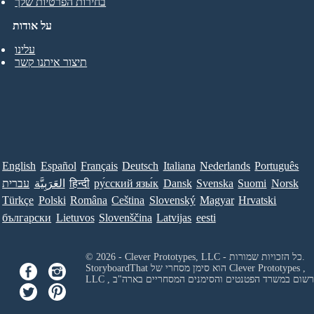
בחירות הפרטיות שלך
על אודות
עלינו
תיצור איתנו קשר
English
Español
Français
Deutsch
Italiana
Nederlands
Português
Norsk
Suomi
Svenska
Dansk
ру́сский язы́к
हिन्दी
العَرَبِيَّة
עברית
Türkçe
Polski
Româna
Ceština
Slovenský
Magyar
Hrvatski
български
Lietuvos
Slovenščina
Latvijas
eesti
© 2026 - Clever Prototypes, LLC - כל הזכויות שמורות.
Clever Prototypes ,
StoryboardThat הוא סימן מסחרי של
 ורשום במשרד הפטנטים והסימנים המסחריים בארה"ב
LLC