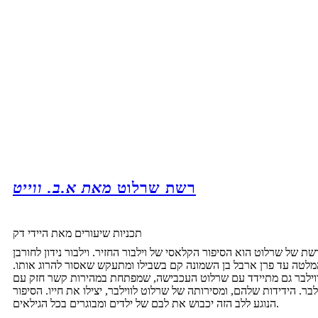
רשת שרלוט
מאת א.ב. ווייט
תכניות שיעורים מאת היידי דק
ת של שרלוט הוא הסיפור הקלאסי של וילבור החזיר. וילבור נידון לחורבן
לטה עד פרן ארבל בן השמונה קם בשבילו ומתעקש שאסור להרוג אותו.
וילבר גם מתיידד עם שרלוט העכבישה, שמפתחת במהירות קשר חזק עם
ילבר. הידידות שלהם, ומסירותה של שרלוט לווילבר, יצילו את חייו. הסיפור
הנוגע ללב הזה יכבוש את לבם של ילדים ומבוגרים בכל הגילאים.