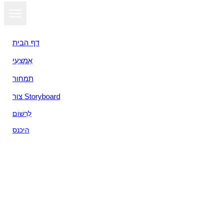
דף הבית
אֶמְצָעִי
תמחור
צור Storyboard
לִרְשׁוֹם
היכנס