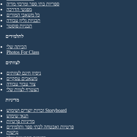
ספריות בתי ספר ומרכזי מדיה
מפגשי הדרכה
כל משאבי המורים
תבניות גליון עבודה
תבניות פוסטר
לתלמידים
הכיתה שלי
Photos For Class
לצוותים
ניסיון חינם לצוותים
משאבים עסקיים
צור עבור עבודה
הצטרף לצוות שלי
מדיניות
זכויות יוצרים ושימוש Storyboard
תנאי שימוש
מדיניות פרטיות
פרטיות ואבטחה לבתי ספר ותלמידים
נְגִישׁוּת