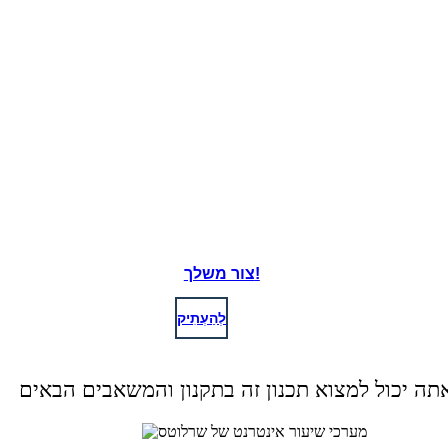
צור משלך!
לְהַעְתִיק