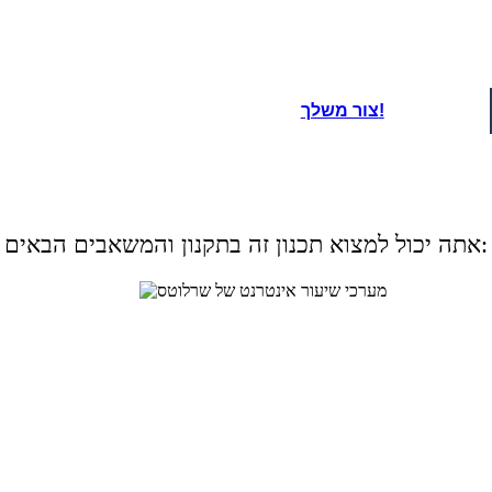
צור משלך!
אתה יכול למצוא תכנון זה בתקנון והמשאבים הבאים: