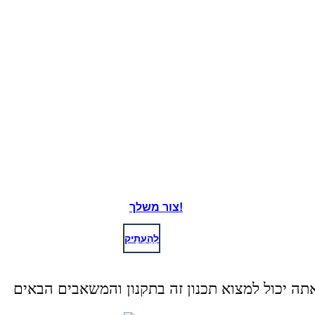
צור משלך!
לְהַעְתִיק