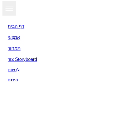
דף הבית
אֶמְצָעִי
תמחור
צור Storyboard
לִרְשׁוֹם
היכנס