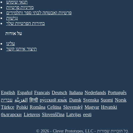
תנאי שימוש
מדיניות פרטיות
פרטיות ואבטחה לבתי ספר ותלמידים
נְגִישׁוּת
בחירות הפרטיות שלך
על אודות
עלינו
תיצור איתנו קשר
English
Español
Français
Deutsch
Italiana
Nederlands
Português
Norsk
Suomi
Svenska
Dansk
ру́сский язы́к
हिन्दी
العَرَبِيَّة
עברית
Türkçe
Polski
Româna
Ceština
Slovenský
Magyar
Hrvatski
български
Lietuvos
Slovenščina
Latvijas
eesti
© 2026 - Clever Prototypes, LLC - כל הזכויות שמורות.