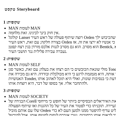
טקסט Storyboard
שקופית: 1
MAN לעומת MAN
אין חוק בינך לבינינו. זאת מלחמה.
קולונל Lanser רוצה שיתוף פעולה של ראש העיר Orden כך שהכיבוש ילך
בצורה חלקה; עם זאת, ראש העיר Orden יודע כי אנשיו לא ירצו את זה, אז
הוא מסרב. הוא גם מסרב לגנות אלכס מורדן בגין רצח קפטן Bentick, מאז לא
נעברה עבירה פלילית נגד תושבי העיר.
שקופית: 2
MAN לעומת SELF
מולי שונאת הכובשים כי הם רצחו את בעלה; עם זאת, כאשר סגן Tonder בא
אותה, היא מגמגמת לרגע כי היא מבולבלת ובודדה. היא גם מכירה את
האנושיות Tonder, ויודעת כי בנסיבות שונות, ואולי היא תוכל לאהוב אותו
ולהתחבר אליו. אך בסופו של דבר, היא רוצחת אותו.
שקופית: 3
MAN לעומת SOCIETY
הבגידה של Corell נוגדת את האידיאלים הבסיסיים ביותר של חופש כי מייחסי
עיירה. תוכניתו כדי לפטור את העיר של כל ההגנות ואז שיתוף הפעולה
שלו עם אותם מוביל Orden להחליט עדיף להיפטר ממנו ולמען העם לא כדי
ר לראות אותו ברחובות. נערי אנדרס לנסות לחטוף אותו, אבל להיכשל;