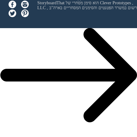
Clever Prototypes ,
StoryboardThat הוא סימן מסחרי של
 ורשום במשרד הפטנטים והסימנים המסחריים בארה"ב
LLC