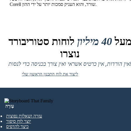
Corell שורד, והוא העניק סמכות יותר על ידי ההון.
על
40 מיליון
לוחות סטוריבורד
נוצרו
 אין כרטיס אשראי ואין צורך בכניסה כדי לנסות!
ליצור את לוח התכנון הראשון שלי
עֶזרָה
עזרה ושאלות נפוצות
יוצר לוח סיפור
כיצד להדפיס