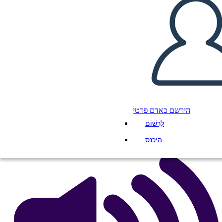
תבנית תרשים KWHL
העתק את לוח התכנון הזה
ליצור לוח תכנון
הירשם כאדם פרטי
הפעל מצגת
לִרְשׁוֹם
לקרוא לי
היכנס