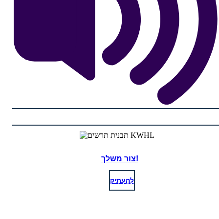
צור משלך!
לְהַעְתִיק