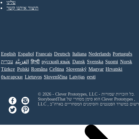
עלינו
תיצור איתנו קשר
English
Español
Français
Deutsch
Italiana
Nederlands
Português
Norsk
Suomi
Svenska
Dansk
ру́сский язы́к
हिन्दी
العَرَبِيَّة
עברית
Türkçe
Polski
Româna
Ceština
Slovenský
Magyar
Hrvatski
български
Lietuvos
Slovenščina
Latvijas
eesti
© 2026 - Clever Prototypes, LLC - כל הזכויות שמורות.
Clever Prototypes ,
StoryboardThat הוא סימן מסחרי של
 ורשום במשרד הפטנטים והסימנים המסחריים בארה"ב
LLC