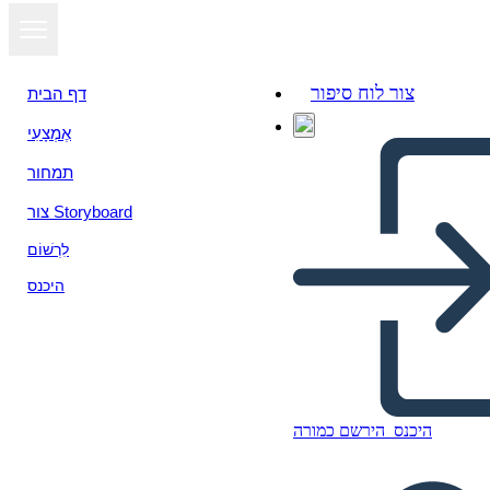
צור לוח סיפור
דף הבית
אֶמְצָעִי
תמחור
צור Storyboard
לִרְשׁוֹם
היכנס
היכנס
הירשם כמורה