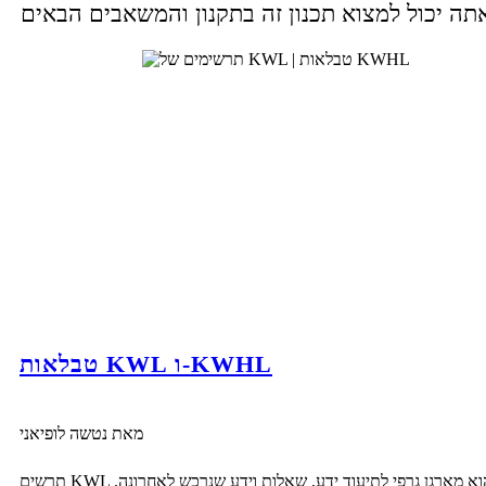
טבלאות KWL ו-KWHL
מאת נטשה לופיאני
תרשים KWL הוא מארגן גרפי לתיעוד ידע, שאלות וידע שנרכש לאחרונה.