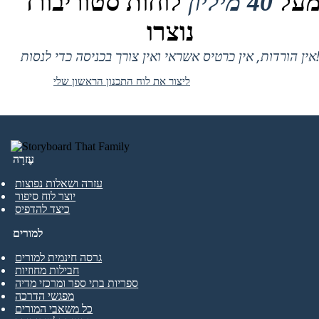
על
40 מיליון
לוחות סטוריבורד
נוצרו
 אין כרטיס אשראי ואין צורך בכניסה כדי לנסות!
ליצור את לוח התכנון הראשון שלי
עֶזרָה
עזרה ושאלות נפוצות
יוצר לוח סיפור
כיצד להדפיס
למורים
גרסה חינמית למורים
חבילות מחוזיות
ספריות בתי ספר ומרכזי מדיה
מפגשי הדרכה
כל משאבי המורים