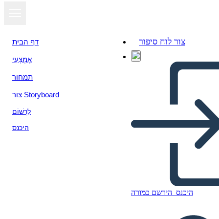
צור לוח סיפור
דף הבית
אֶמְצָעִי
תמחור
צור Storyboard
לִרְשׁוֹם
היכנס
פרייר מודל 2/3
היכנס
הירשם כמורה