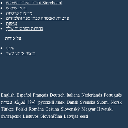
זכויות יוצרים ושימוש Storyboard
תנאי שימוש
מדיניות פרטיות
פרטיות ואבטחה לבתי ספר ותלמידים
נְגִישׁוּת
בחירות הפרטיות שלך
על אודות
עלינו
תיצור איתנו קשר
English
Español
Français
Deutsch
Italiana
Nederlands
Português
Norsk
Suomi
Svenska
Dansk
ру́сский язы́к
हिन्दी
العَرَبِيَّة
עברית
Türkçe
Polski
Româna
Ceština
Slovenský
Magyar
Hrvatski
български
Lietuvos
Slovenščina
Latvijas
eesti