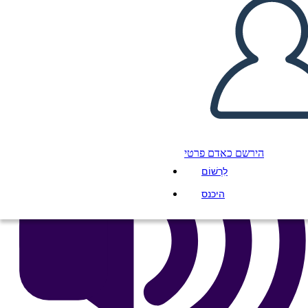
העתק את לוח התכנון הזה
ליצור לוח תכנון
הפעל מצגת
לקרוא לי
הירשם כאדם פרטי
לִרְשׁוֹם
היכנס