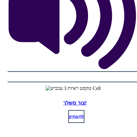
צור משלך!
לְהַעְתִיק