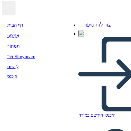
צור לוח סיפור
דף הבית
אֶמְצָעִי
תמחור
צור Storyboard
לִרְשׁוֹם
היכנס
היכנס
הירשם כמורה