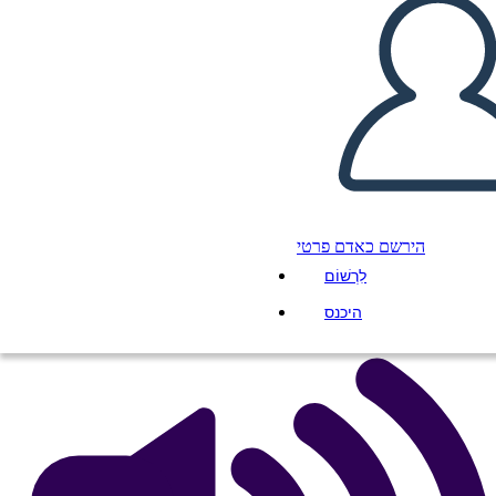
טקסט ראיות 3 עכביש Cell
העתק את לוח התכנון הזה
ליצור לוח תכנון
הירשם כאדם פרטי
הפעל מצגת
לִרְשׁוֹם
לקרוא לי
היכנס