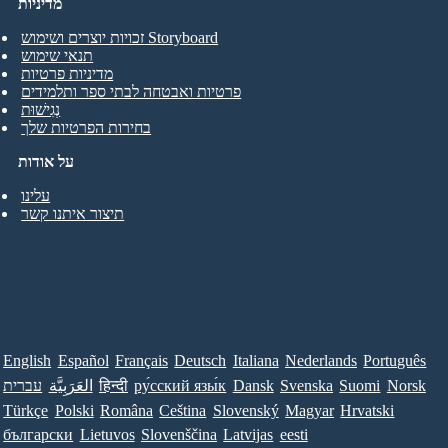
מדיניות
זכויות יוצרים ושימוש Storyboard
תנאי שימוש
מדיניות פרטיות
פרטיות ואבטחה לבתי ספר ותלמידים
נְגִישׁוּת
בחירות הפרטיות שלך
על אודות
עלינו
תיצור איתנו קשר
English
Español
Français
Deutsch
Italiana
Nederlands
Português
Norsk
Suomi
Svenska
Dansk
ру́сский язы́к
हिन्दी
العَرَبِيَّة
עברית
Türkçe
Polski
Româna
Ceština
Slovenský
Magyar
Hrvatski
български
Lietuvos
Slovenščina
Latvijas
eesti