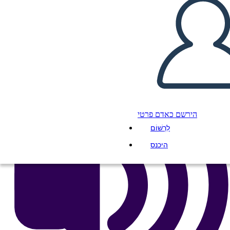
העתק את לוח התכנון הזה
ליצור לוח תכנון
הפעל מצגת
לקרוא לי
הירשם כאדם פרטי
לִרְשׁוֹם
היכנס