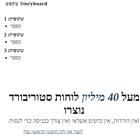
טקסט Storyboard
שקופית: 1
הֶסבֵּר
שקופית: 2
הֶסבֵּר
שקופית: 3
הֶסבֵּר
על
40 מיליון
לוחות סטוריבורד
נוצרו
 אין כרטיס אשראי ואין צורך בכניסה כדי לנסות!
ליצור את לוח התכנון הראשון שלי