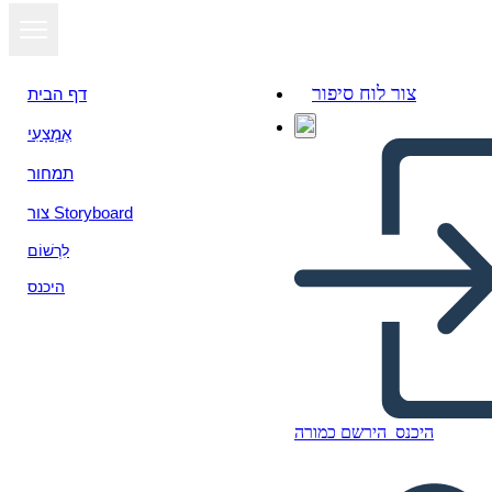
צור לוח סיפור
דף הבית
אֶמְצָעִי
תמחור
צור Storyboard
לִרְשׁוֹם
היכנס
תבנית נושא
היכנס
הירשם כמורה