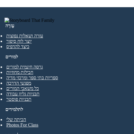
עֶזרָה
עזרה ושאלות נפוצות
יוצר לוח סיפור
כיצד להדפיס
למורים
גרסה חינמית למורים
חבילות מחוזיות
ספריות בתי ספר ומרכזי מדיה
מפגשי הדרכה
כל משאבי המורים
תבניות גליון עבודה
תבניות פוסטר
לתלמידים
הכיתה שלי
Photos For Class