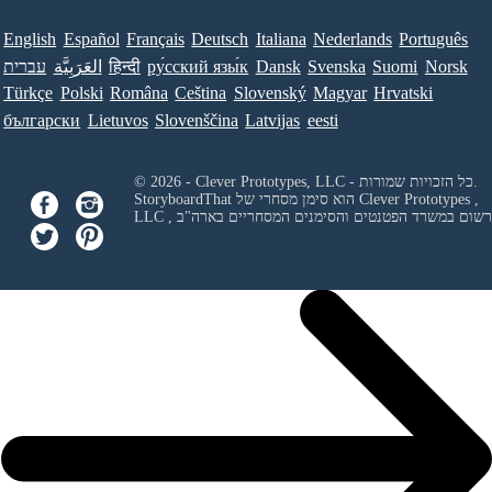
English
Español
Français
Deutsch
Italiana
Nederlands
Português
Norsk
Suomi
Svenska
Dansk
ру́сский язы́к
हिन्दी
العَرَبِيَّة
עברית
Türkçe
Polski
Româna
Ceština
Slovenský
Magyar
Hrvatski
български
Lietuvos
Slovenščina
Latvijas
eesti
© 2026 - Clever Prototypes, LLC - כל הזכויות שמורות.
Clever Prototypes ,
StoryboardThat הוא סימן מסחרי של
 ורשום במשרד הפטנטים והסימנים המסחריים בארה"ב
LLC