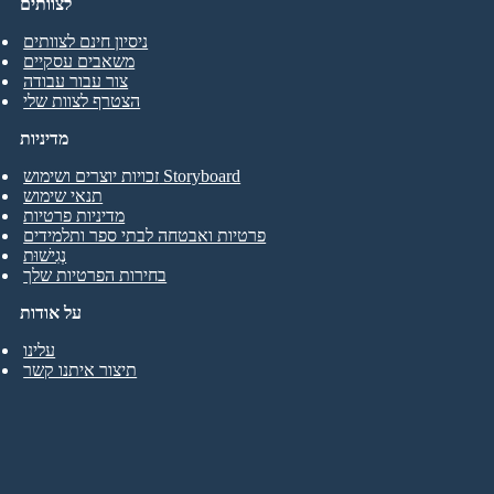
לצוותים
ניסיון חינם לצוותים
משאבים עסקיים
צור עבור עבודה
הצטרף לצוות שלי
מדיניות
זכויות יוצרים ושימוש Storyboard
תנאי שימוש
מדיניות פרטיות
פרטיות ואבטחה לבתי ספר ותלמידים
נְגִישׁוּת
בחירות הפרטיות שלך
על אודות
עלינו
תיצור איתנו קשר