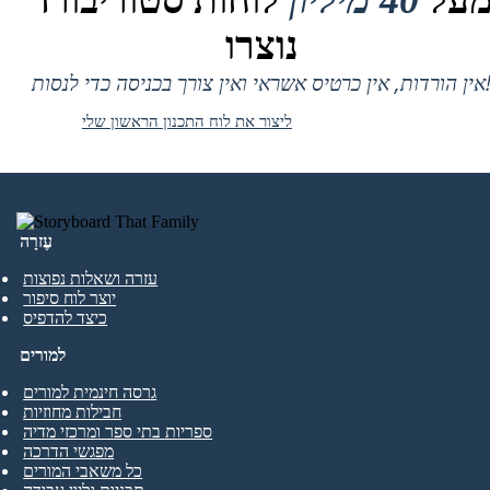
על
40 מיליון
לוחות סטוריבורד
נוצרו
 אין כרטיס אשראי ואין צורך בכניסה כדי לנסות!
ליצור את לוח התכנון הראשון שלי
עֶזרָה
עזרה ושאלות נפוצות
יוצר לוח סיפור
כיצד להדפיס
למורים
גרסה חינמית למורים
חבילות מחוזיות
ספריות בתי ספר ומרכזי מדיה
מפגשי הדרכה
כל משאבי המורים