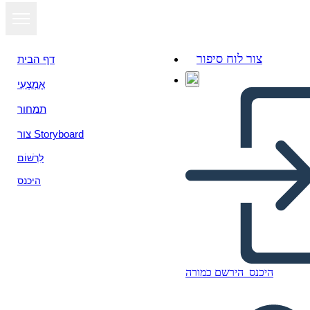
צור לוח סיפור
דף הבית
אֶמְצָעִי
תמחור
צור Storyboard
לִרְשׁוֹם
היכנס
פרסונה Storyboard דוגמה
היכנס
הירשם כמורה