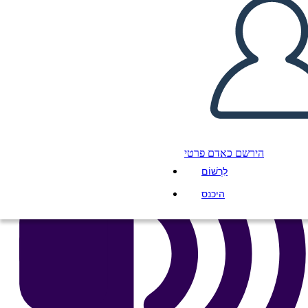
העתק את לוח התכנון הזה
ליצור לוח תכנון
הפעל מצגת
לקרוא לי
הירשם כאדם פרטי
לִרְשׁוֹם
היכנס