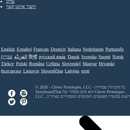
עלינו
תיצור איתנו קשר
English
Español
Français
Deutsch
Italiana
Nederlands
Português
Norsk
Suomi
Svenska
Dansk
ру́сский язы́к
हिन्दी
العَرَبِيَّة
עברית
Türkçe
Polski
Româna
Ceština
Slovenský
Magyar
Hrvatski
български
Lietuvos
Slovenščina
Latvijas
eesti
© 2026 - Clever Prototypes, LLC - כל הזכויות שמורות.
Clever Prototypes ,
StoryboardThat הוא סימן מסחרי של
 ורשום במשרד הפטנטים והסימנים המסחריים בארה"ב
LLC