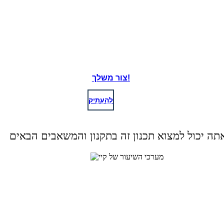
טימותי דואג פיליפ ומלמד אותו כיצד לשרוד.
Create your own at Storyboard That
צור משלך!
לְהַעְתִיק