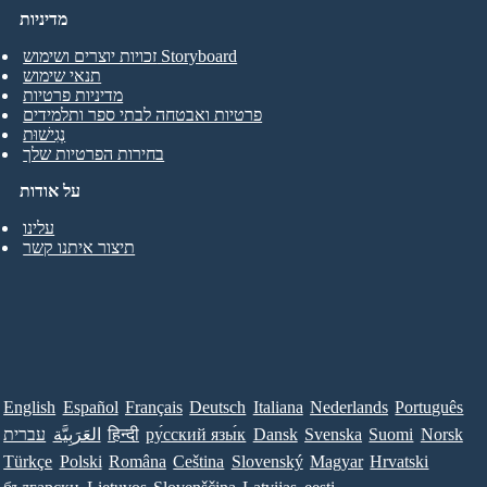
מדיניות
זכויות יוצרים ושימוש Storyboard
תנאי שימוש
מדיניות פרטיות
פרטיות ואבטחה לבתי ספר ותלמידים
נְגִישׁוּת
בחירות הפרטיות שלך
על אודות
עלינו
תיצור איתנו קשר
English
Español
Français
Deutsch
Italiana
Nederlands
Português
Norsk
Suomi
Svenska
Dansk
ру́сский язы́к
हिन्दी
العَرَبِيَّة
עברית
Türkçe
Polski
Româna
Ceština
Slovenský
Magyar
Hrvatski