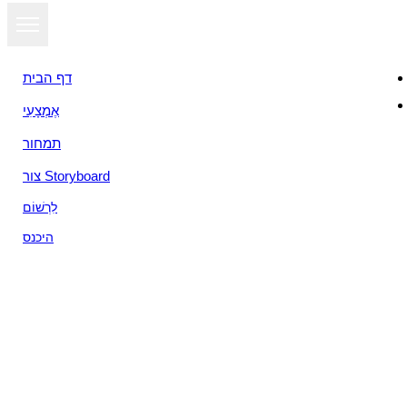
דף הבית
אֶמְצָעִי
תמחור
צור Storyboard
לִרְשׁוֹם
היכנס