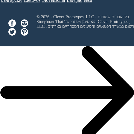
български
Lietuvos
Slovenščina
Latvijas
eesti
© 2026 - Clever Prototypes, LLC - כל הזכויות שמורות.
Clever Prototypes ,
StoryboardThat הוא סימן מסחרי של
 ורשום במשרד הפטנטים והסימנים המסחריים בארה"ב
LLC