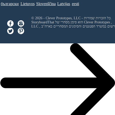
български
Lietuvos
Slovenščina
Latvijas
eesti
© 2026 - Clever Prototypes, LLC - כל הזכויות שמורות.
Clever Prototypes ,
StoryboardThat הוא סימן מסחרי של
 ורשום במשרד הפטנטים והסימנים המסחריים בארה"ב
LLC