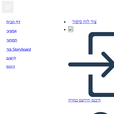
צור לוח סיפור
דף הבית
אֶמְצָעִי
תמחור
צור Storyboard
לִרְשׁוֹם
היכנס
היכנס
הירשם כמורה
לעבד Storyboard דוגמה ארוך