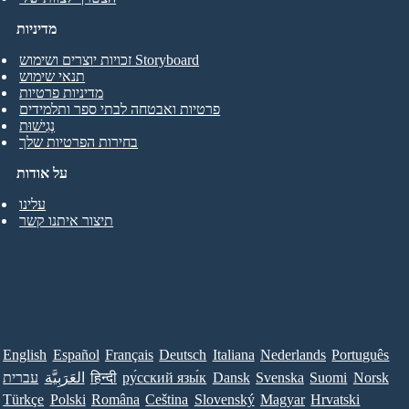
מדיניות
זכויות יוצרים ושימוש Storyboard
תנאי שימוש
מדיניות פרטיות
פרטיות ואבטחה לבתי ספר ותלמידים
נְגִישׁוּת
בחירות הפרטיות שלך
על אודות
עלינו
תיצור איתנו קשר
English
Español
Français
Deutsch
Italiana
Nederlands
Português
Norsk
Suomi
Svenska
Dansk
ру́сский язы́к
हिन्दी
العَرَبِيَّة
עברית
Türkçe
Polski
Româna
Ceština
Slovenský
Magyar
Hrvatski