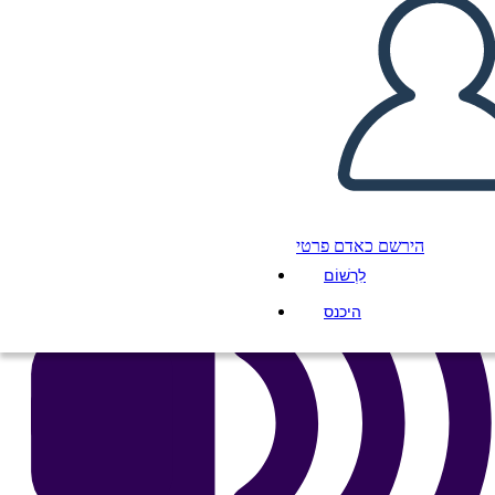
העתק את לוח התכנון הזה
ליצור לוח תכנון
הפעל מצגת
לקרוא לי
הירשם כאדם פרטי
לִרְשׁוֹם
היכנס