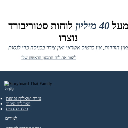
על
40 מיליון
לוחות סטוריבורד
נוצרו
 אין כרטיס אשראי ואין צורך בכניסה כדי לנסות!
ליצור את לוח התכנון הראשון שלי
עֶזרָה
עזרה ושאלות נפוצות
יוצר לוח סיפור
כיצד להדפיס
למורים