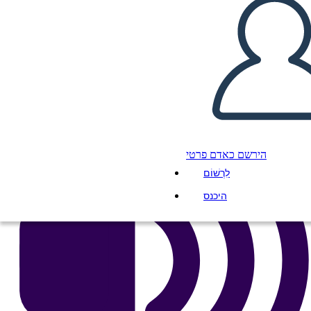
העתק את לוח התכנון הזה
ליצור לוח תכנון
הפעל מצגת
לקרוא לי
הירשם כאדם פרטי
לִרְשׁוֹם
היכנס