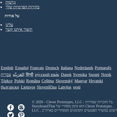
נְגִישׁוּת
בחירות הפרטיות שלך
על אודות
עלינו
תיצור איתנו קשר
English
Español
Français
Deutsch
Italiana
Nederlands
Português
Norsk
Suomi
Svenska
Dansk
ру́сский язы́к
हिन्दी
العَرَبِيَّة
עברית
Türkçe
Polski
Româna
Ceština
Slovenský
Magyar
Hrvatski
български
Lietuvos
Slovenščina
Latvijas
eesti
© 2026 - Clever Prototypes, LLC - כל הזכויות שמורות.
Clever Prototypes ,
StoryboardThat הוא סימן מסחרי של
 ורשום במשרד הפטנטים והסימנים המסחריים בארה"ב
LLC