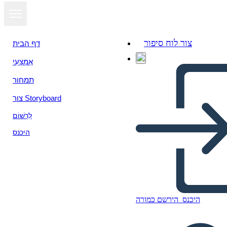
צור לוח סיפור
דף הבית
אֶמְצָעִי
תמחור
צור Storyboard
לִרְשׁוֹם
היכנס
היכנס
הירשם כמורה
Batna עכביש מפה