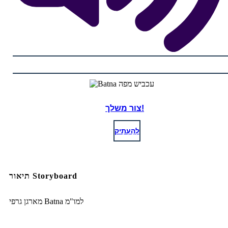
צור משלך!
לְהַעְתִיק
תיאור Storyboard
מארגן גרפי Batna למו"מ