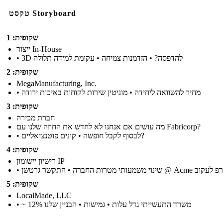
טקסט Storyboard
שקופית: 1
ייצור In-House
• 3D להדפסה? • הזדמנות צמיחה • עקומת למידה תלולה
שקופית: 2
MegaManufacturing, Inc.
• מחיר להשוואה ליחידה • מוניטין שירות לקוחות באיכות ירודה
שקופית: 3
חברת מכירה
מה עושים אם אנחנו לא לחדש את החוזה שלנו עם Fabricorp?
• לבסוף לקבל חופשה • קונים פוטנציאליים?
שקופית: 4
רישיון יישומון IP
עותי מטרות החברה • התקשר גרטשן @ Acme קורפ לעקוב
שקופית: 5
LocalMade, LLC
• ~ 12% משרד התעשייתי גדל עלות • גמישות • הבניין שלנו