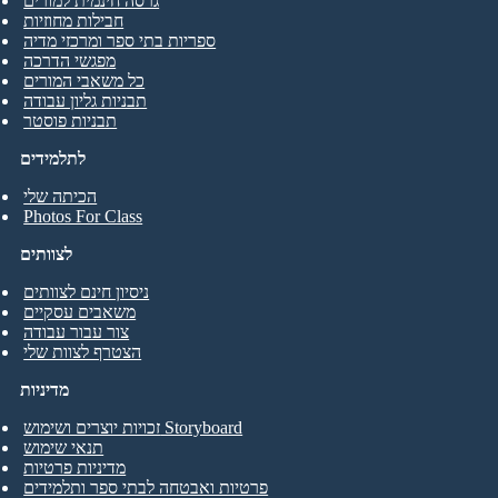
גרסה חינמית למורים
חבילות מחוזיות
ספריות בתי ספר ומרכזי מדיה
מפגשי הדרכה
כל משאבי המורים
תבניות גליון עבודה
תבניות פוסטר
לתלמידים
הכיתה שלי
Photos For Class
לצוותים
ניסיון חינם לצוותים
משאבים עסקיים
צור עבור עבודה
הצטרף לצוות שלי
מדיניות
זכויות יוצרים ושימוש Storyboard
תנאי שימוש
מדיניות פרטיות
פרטיות ואבטחה לבתי ספר ותלמידים