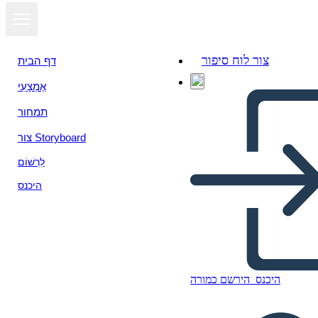
צור לוח סיפור
דף הבית
אֶמְצָעִי
תמחור
צור Storyboard
לִרְשׁוֹם
היכנס
KWL - שורת תמונה
היכנס
הירשם כמורה