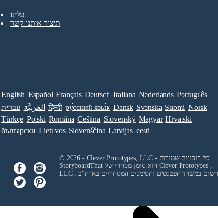
עלינו
תיצור איתנו קשר
English
Español
Français
Deutsch
Italiana
Nederlands
Português
Norsk
Suomi
Svenska
Dansk
ру́сский язы́к
हिन्दी
العَرَبِيَّة
עברית
Türkçe
Polski
Româna
Ceština
Slovenský
Magyar
Hrvatski
български
Lietuvos
Slovenščina
Latvijas
eesti
© 2026 - Clever Prototypes, LLC - כל הזכויות שמורות.
Clever Prototypes ,
StoryboardThat הוא סימן מסחרי של
 ורשום במשרד הפטנטים והסימנים המסחריים בארה"ב
LLC