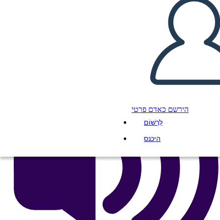
העתק את לוח התכנון הזה
ליצור לוח תכנון
הפעל מצגת
לקרוא לי
הירשם כאדם פרטי
לִרְשׁוֹם
היכנס