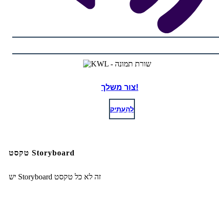
צור משלך!
לְהַעְתִיק
טקסט Storyboard
יש Storyboard זה לא כל טקסט